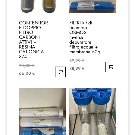
CONTENITOR
FILTRI kit di
E DOPPIO
ricambio
FILTRO
OSMOSI
CARBONI
Inversa
ATTIVI +
depuratore
RESINA
Filtro acqua +
CATIONICA
membrana 50g
3/4
Il
39,99
€
Il
74,00
€
prezzo
Il
38,99
€
prezzo
Il
66,00
€
originale
prezzo
originale
prezzo
era:
attuale
era:
attuale
39,99 €.
è:
74,00 €.
è:
38,99 €.
66,00 €.