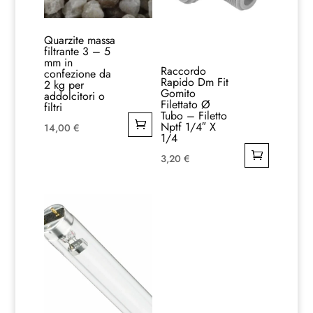
Quarzite massa
filtrante 3 – 5
mm in
Raccordo
confezione da
Rapido Dm Fit
2 kg per
Gomito
addolcitori o
Filettato Ø
filtri
Tubo – Filetto
Nptf 1/4″ X
14,00
€
1/4
3,20
€