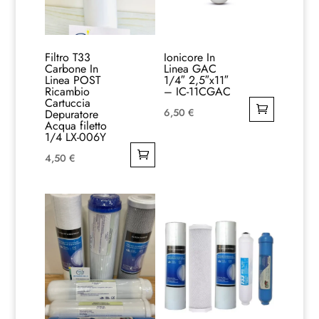
Filtro T33
Ionicore In
Carbone In
Linea GAC
Linea POST
1/4″ 2,5″x11″
Ricambio
– IC-11CGAC
Cartuccia
6,50
€
Depuratore
Acqua filetto
1/4 LX-006Y
4,50
€