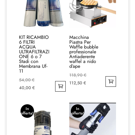
KIT RICAMBIO
Macchina
6 FILTRI
Piastra Per
ACQUA
Waffle bubble
ULTRAFILTRAZI
professionale
ONE 6 o 7
Antiaderente
Stadi con
waffel a nido
Membrana Uf-
d’ape
11
Il
118,90
€
Il
54,00
€
Il
prezzo
112,50
€
prezzo
Il
40,00
€
prezzo
originale
originale
prezzo
attuale
era:
era:
attuale
è:
118,90 €.
In
In
54,00 €.
è:
offerta!
offerta!
112,50 €.
40,00 €.