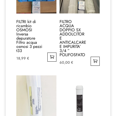
FILTRI kit di
FILTRO
ricambio
ACQUA
OSMOSI
DOPPIO SX
Inversa
ADDOLCITOR
depuratore
E
Filtro acqua
ANTICALCARE
osmosi 3 pezzi
E IMPURITA’
t33
3/4 ”
POLIFOSFATO
18,99
€
60,00
€