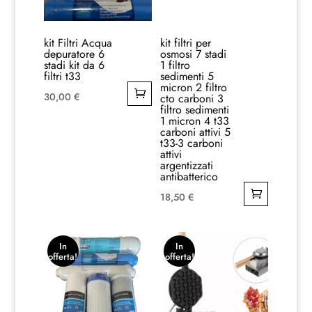
kit Filtri Acqua
kit filtri per
depuratore 6
osmosi 7 stadi
stadi kit da 6
1 filtro
filtri t33
sedimenti 5
micron 2 filtro
30,00
€
cto carboni 3
filtro sedimenti
1 micron 4 t33
carboni attivi 5
t33-3 carboni
attivi
argentizzati
antibatterico
18,50
€
In
In
offerta!
offerta!