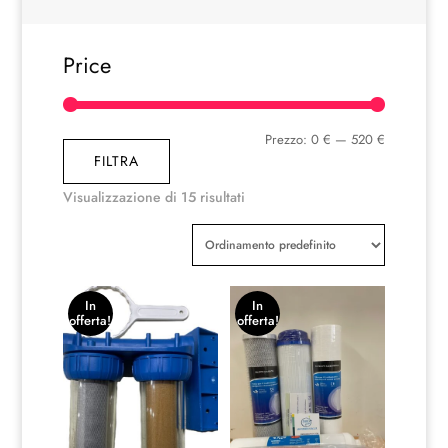
Price
Prezzo
Prezzo
Prezzo:
0 €
—
520 €
FILTRA
Min
Max
Visualizzazione di 15 risultati
In
In
offerta!
offerta!