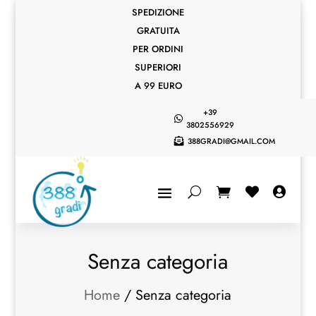
SPEDIZIONE
GRATUITA
PER ORDINI
SUPERIORI
A 99 EURO
+39

3802556929
388GRADI@GMAIL.COM



Senza categoria
Home
/ Senza categoria