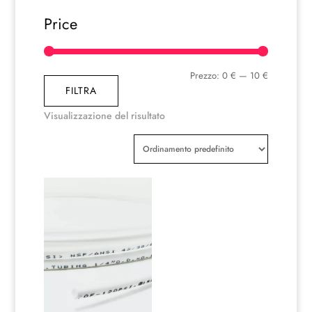
Price
Prezzo
Prezzo
Prezzo:
0 €
—
10 €
FILTRA
Min
Max
Visualizzazione del risultato