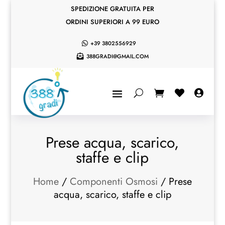
SPEDIZIONE GRATUITA PER
ORDINI SUPERIORI A 99 EURO
+39 3802556929

388GRADI@GMAIL.COM



Prese acqua, scarico,
staffe e clip
Home
/
Componenti Osmosi
/ Prese
acqua, scarico, staffe e clip