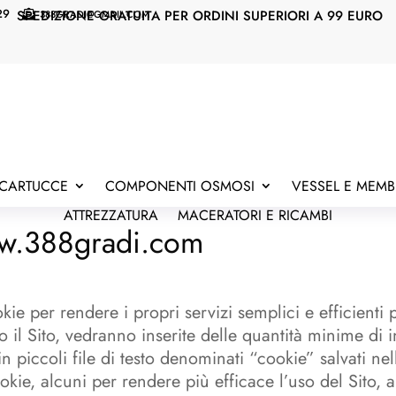
29
SPEDIZIONE GRATUITA PER ORDINI SUPERIORI A 99 EURO
388GRADI@GMAIL.COM

E CARTUCCE
COMPONENTI OSMOSI
VESSEL E MEM
ATTREZZATURA
MACERATORI E RICAMBI
ww.388gradi.com
kie per rendere i propri servizi semplici e efficienti 
il Sito, vedranno inserite delle quantità minime di i
 piccoli file di testo denominati “cookie” salvati nel
okie, alcuni per rendere più efficace l’uso del Sito, a