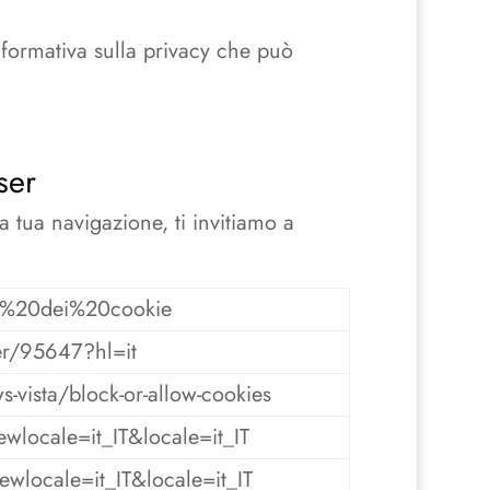
nformativa sulla privacy che può
ser
 tua navigazione, ti invitiamo a
one%20dei%20cookie
er/95647?hl=it
-vista/block-or-allow-cookies
wlocale=it_IT&locale=it_IT
wlocale=it_IT&locale=it_IT