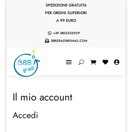
SPEDIZIONE GRATUITA
PER ORDINI SUPERIORI
A 99 EURO
+39 3802556929

388GRADI@GMAIL.COM



Il mio account
Accedi