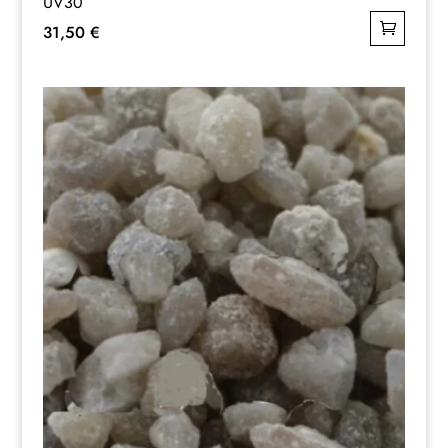
UV30
31,50
€