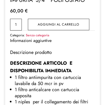
60,00
€
FILTRO
AGGIUNGI AL CARRELLO
ACQUA
DOPPIO
Categoria:
Senza categoria
SX
Informazioni aggiuntive
ADDOLCITORE
Descrizione prodotto
ANTICALCARE
E
DESCRIZIONE ARTICOLO E
IMPURITA’
DISPONIBILITA IMMEDIATA
3/4
”
1 filtro antiimpurita con cartuccia
POLIFOSFATO
lavabile da 50 mcr in pv
quantità
1 filtro anticalcare con cartuccia
apposita
1 niples per il collegamento dei filtri