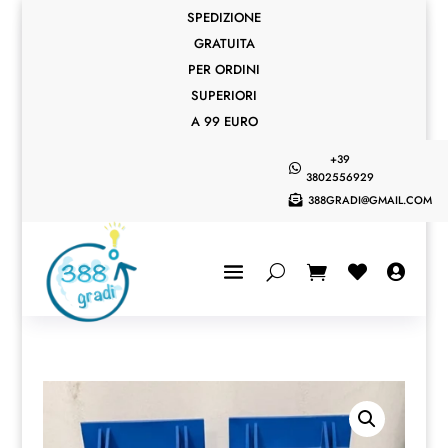
SPEDIZIONE
GRATUITA
PER ORDINI
SUPERIORI
A 99 EURO
+39

3802556929
388GRADI@GMAIL.COM


