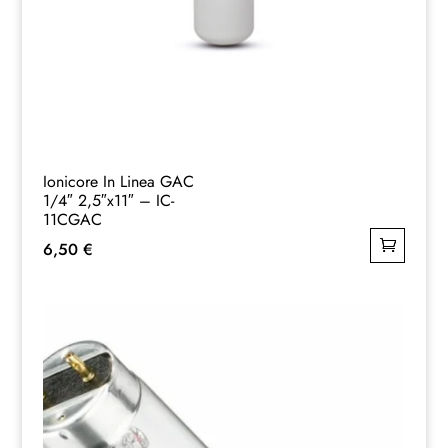
Ionicore In Linea GAC
1/4″ 2,5″x11″ – IC-
11CGAC
6,50
€