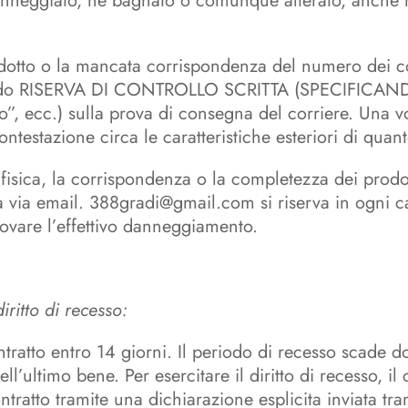
danneggiato, né bagnato o comunque alterato, anche n
odotto o la mancata corrispondenza del numero dei co
endo RISERVA DI CONTROLLO SCRITTA (SPECIFICAN
o”, ecc.) sulla prova di consegna del corriere. Una vo
ntestazione circa le caratteristiche esteriori di qua
à fisica, la corrispondenza o la completezza dei prodo
via email. 388gradi@gmail.com si riserva in ogni cas
vare l’effettivo danneggiamento.
iritto di recesso:
ontratto entro 14 giorni. Il periodo di recesso scade d
ell’ultimo bene. Per esercitare il diritto di recesso, il
tratto tramite una dichiarazione esplicita inviata tram