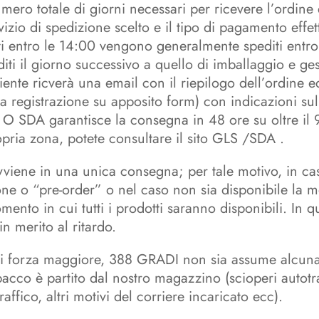
mero totale di giorni necessari per ricevere l’ordine 
vizio di spedizione scelto e il tipo di pagamento effet
ati entro le 14:00 vengono generalmente spediti entro
iti il giorno successivo a quello di imballaggio e ge
 cliente ricverà una email con il riepilogo dell’ordine 
a registrazione su apposito form) con indicazioni su
S O SDA garantisce la consegna in 48 ore su oltre il 9
opria zona, potete consultare il sito GLS /SDA .
vviene in una unica consegna; per tale motivo, in caso
ne o “pre-order” o nel caso non sia disponibile la m
mento in cui tutti i prodotti saranno disponibili. In 
n merito al ritardo.
 di forza maggiore, 388 GRADI non sia assume alcuna r
pacco è partito dal nostro magazzino (scioperi autotr
ffico, altri motivi del corriere incaricato ecc).