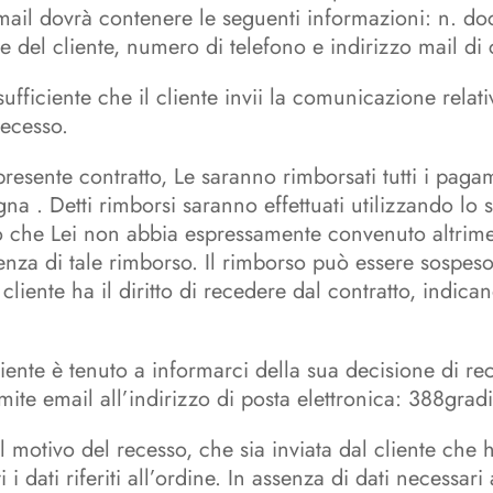
ail dovrà contenere le seguenti informazioni: n. d
 del cliente, numero di telefono e indirizzo mail di 
sufficiente che il cliente invii la comunicazione relativ
recesso.
 presente contratto, Le saranno rimborsati tutti i paga
gna . Detti rimborsi saranno effettuati utilizzando l
lvo che Lei non abbia espressamente convenuto altrim
nza di tale rimborso. Il rimborso può essere sospeso
cliente ha il diritto di recedere dal contratto, indica
l cliente è tenuto a informarci della sua decisione di r
mite email all’indirizzo di posta elettronica:
388grad
 motivo del recesso, che sia inviata dal cliente che h
i dati riferiti all’ordine. In assenza di dati necessari 