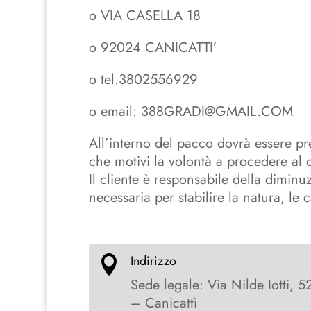
o
VIA CASELLA 18
o
92024 CANICATTI’
o
tel.3802556929
o
email:
388GRADI@GMAIL.COM
All’interno del pacco dovrà essere p
che motivi la volontà a procedere al di
Il cliente è responsabile della dimin
necessaria per stabilire la natura, le 
Indirizzo

Sede legale: Via Nilde Iotti, 5
– Canicattì