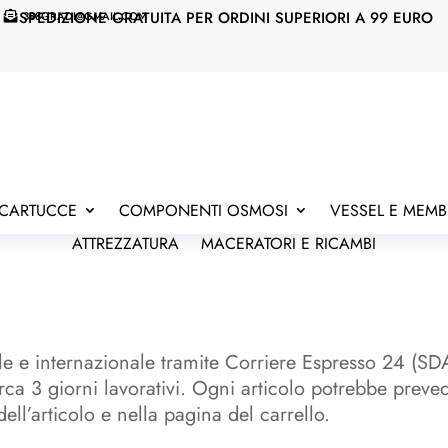
SPEDIZIONE GRATUITA PER ORDINI SUPERIORI A 99 EURO
388GRADI@GMAIL.COM

E CARTUCCE
COMPONENTI OSMOSI
VESSEL E MEM
ATTREZZATURA
MACERATORI E RICAMBI
ale e internazionale tramite Corriere Espresso 24 (SD
rca 3 giorni lavorativi. Ogni articolo potrebbe preved
ell’articolo e nella pagina del carrello.