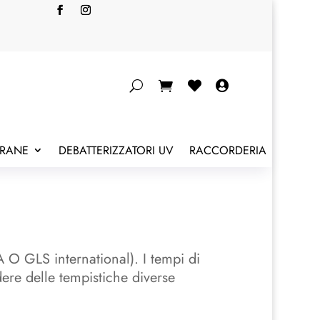


BRANE
DEBATTERIZZATORI UV
RACCORDERIA
A O GLS international). I tempi di
ere delle tempistiche diverse