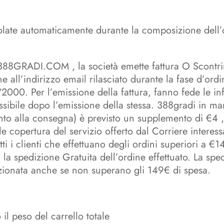
late automaticamente durante la composizione dell’o
88GRADI.COM , la società emette fattura O Scontrino
ine all’indirizzo email rilasciato durante la fase d’ord
/2000. Per l’emissione della fattura, fanno fede le in
sibile dopo l’emissione della stessa. 388gradi in man
 alla consegna) è previsto un supplemento di €4 ,90
le copertura del servizio offerto dal Corriere intere
i i clienti che effettuano degli ordini superiori a €1
a spedizione Gratuita dell’ordine effettuato. La spedi
zionata anche se non superano gli 149€ di spesa.
l peso del carrello totale