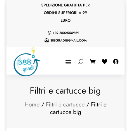
SPEDIZIONE GRATUITA PER
ORDINI SUPERIORI A 99
EURO
+39 3802556929

388GRADI@GMAIL.COM



Filtri e cartucce big
Home
/
Filtri e cartucce
/ Filtri e
cartucce big