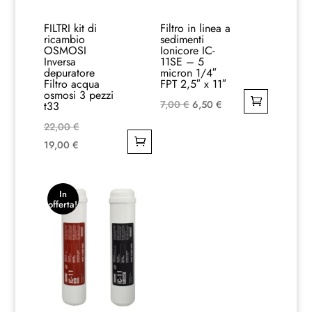
FILTRI kit di
Filtro in linea a
ricambio
sedimenti
OSMOSI
Ionicore IC-
Inversa
11SE – 5
depuratore
micron 1/4″
Filtro acqua
FPT 2,5″ x 11″
osmosi 3 pezzi
Il
Il
7,00
€
6,50
€
t33
prezzo
prezzo
Il
22,00
€
originale
attuale
Il
prezzo
19,00
€
era:
è:
prezzo
originale
7,00 €.
6,50 €.
attuale
era:
In
è:
22,00 €.
offerta!
19,00 €.