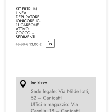
KIT FILTRI IN
LINEA
DEPURATORE
IONICORE IC-
11 CARBONE
ATTIVO
COCCO +
SEDIMENTI
Il
Il
15,00
€
13,00
€
prezzo
prezzo
originale
attuale
era:
è:
15,00 €.
13,00 €.
Indirizzo

Sede legale: Via Nilde Iotti,
52 – Canicattì
Uffici e magazzio: Via
Casella, 18 – Canicattì