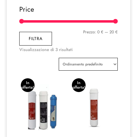
Price
Prezzo
Prezzo
Prezzo:
0 €
—
20 €
FILTRA
Min
Max
Visualizzazione di 3 risultati
In
In
offerta!
offerta!