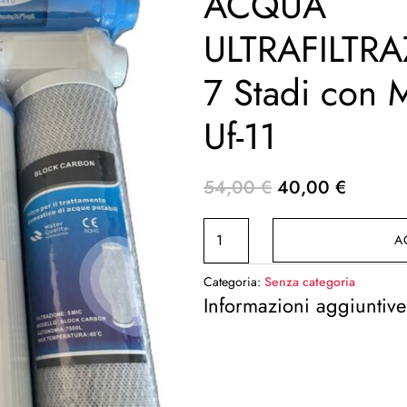
ACQUA
ULTRAFILTRA
7 Stadi con
Uf-11
Il
Il
54,00
€
40,00
€
prezzo
prezzo
KIT
originale
attuale
A
RICAMBIO
era:
è:
6
54,00 €.
40,00 
Categoria:
Senza categoria
FILTRI
Informazioni aggiuntive
ACQUA
ULTRAFILTRAZIONE
6
o