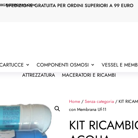
SPEDIZIONE GRATUITA PER ORDINI SUPERIORI A 99 EURO
88GRADI@GMAIL.COM
E CARTUCCE
COMPONENTI OSMOSI
VESSEL E MEM
ATTREZZATURA
MACERATORI E RICAMBI
Home
/
Senza categoria
/ KIT RICAM
con Membrana Uf-11
KIT RICAMBIO