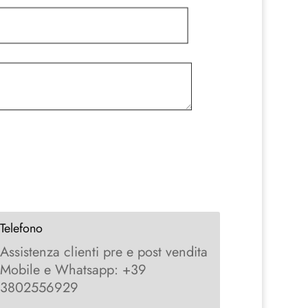
Telefono
Assistenza clienti pre e post vendita
Mobile e Whatsapp: +39
3802556929