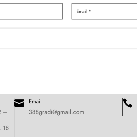
Email


2 –
388gradi@gmail.com
, 18