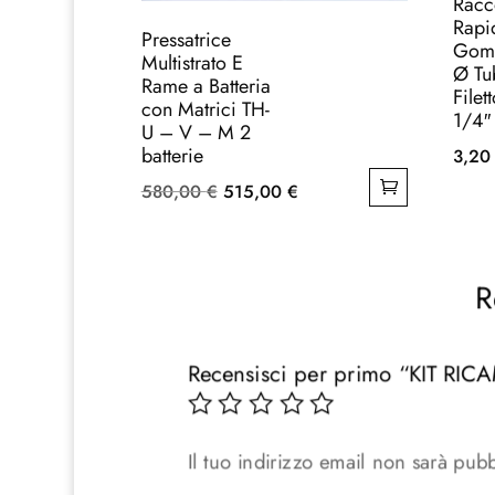
Racc
Rapi
Pressatrice
Gomit
Multistrato E
Ø Tu
Rame a Batteria
Filet
con Matrici TH-
1/4″
U – V – M 2
batterie
3,2
Il
Il
580,00
€
515,00
€
prezzo
prezzo
originale
attuale
era:
è:
R
580,00 €.
515,00 €.
Recensisci per primo “KIT RI
Il tuo indirizzo email non sarà pubb