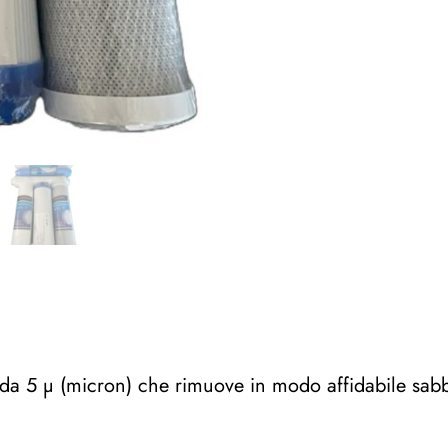
7
Stadi
con
Membrana
Uf-
11
quantità
i da 5 µ (micron) che rimuove in modo affidabile sabbi