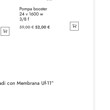
Pompa booster
24 v 1600 w
3/8 f
Il
Il
59,00
€
52,00
€
prezzo
prezzo
originale
attuale
era:
è:
59,00 €.
52,00 €.
adi con Membrana Uf-11”