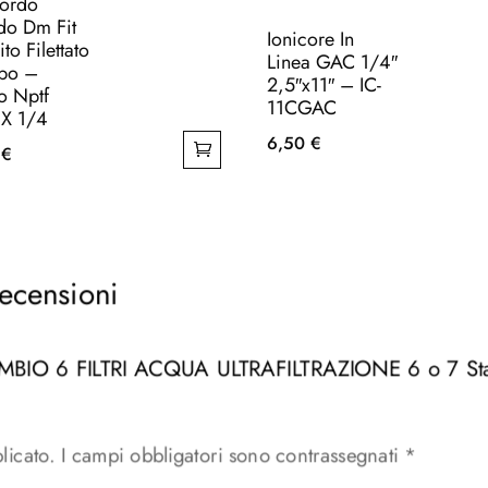
ordo
do Dm Fit
Ionicore In
o Filettato
Linea GAC 1/4″
bo –
2,5″x11″ – IC-
to Nptf
11CGAC
 X 1/4
6,50
€
0
€
ecensioni
CAMBIO 6 FILTRI ACQUA ULTRAFILTRAZIONE 6 o 7 St
licato.
I campi obbligatori sono contrassegnati
*