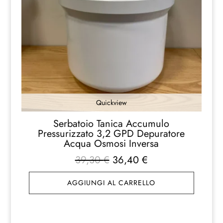
Quickview
Serbatoio Tanica Accumulo
Pressurizzato 3,2 GPD Depuratore
Acqua Osmosi Inversa
Il
Il
39,30
€
36,40
€
prezzo
prezzo
AGGIUNGI AL CARRELLO
originale
attuale
era:
è:
39,30 €.
36,40 €.