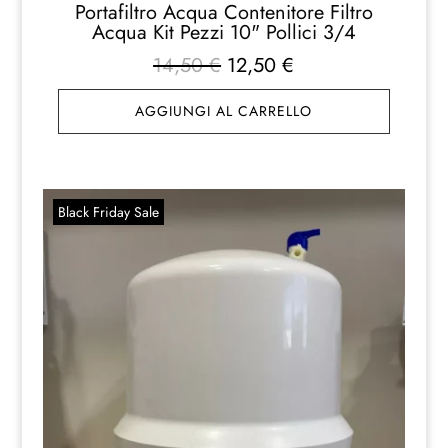
Portafiltro Acqua Contenitore Filtro
Acqua Kit Pezzi 10" Pollici 3/4
Il
Il
14,50
€
12,50
€
prezzo
prezzo
AGGIUNGI AL CARRELLO
originale
attuale
era:
è:
14,50 €.
12,50 €.
Black Friday Sale