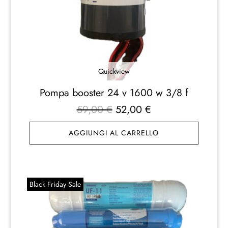
Quickview
Pompa booster 24 v 1600 w 3/8 f
Il
Il
59,00
€
52,00
€
prezzo
prezzo
AGGIUNGI AL CARRELLO
originale
attuale
era:
è:
59,00 €.
52,00 €.
Black Friday Sale