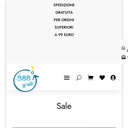
SPEDIZIONE
GRATUITA
PER ORDINI
SUPERIORI
A 99 EURO




Sale