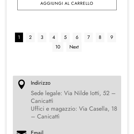
AGGIUNGI AL CARRELLO
originale
attuale
era:
è:
118,90 €.
112,50 €.
1
2
3
4
5
6
7
8
9
10
Next
Indirizzo

Sede legale: Via Nilde Iotti, 52 –
Canicattì
Uffici e magazzio: Via Casella, 18
– Canicattì
Email