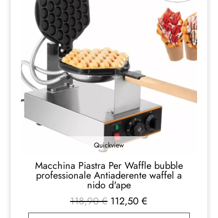
Quickview
Macchina Piastra Per Waffle bubble
professionale Antiaderente waffel a
nido d'ape
Il
Il
118,90
€
112,50
€
prezzo
prezzo