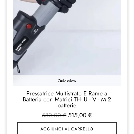
Quickview
Pressatrice Multistrato E Rame a
Batteria con Matrici TH- U - V - M 2
batterie
Il
Il
580,00
€
515,00
€
prezzo
prezzo
AGGIUNGI AL CARRELLO
originale
attuale