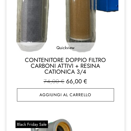
Quickview
CONTENITORE DOPPIO FILTRO
CARBONI ATTIVI + RESINA
CATIONICA 3/4
Il
Il
74,00
€
66,00
€
prezzo
prezzo
AGGIUNGI AL CARRELLO
originale
attuale
era:
è:
74,00 €.
66,00 €.
Black Friday Sale