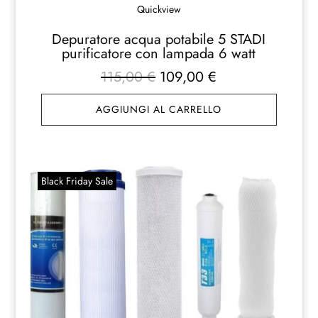
Quickview
Depuratore acqua potabile 5 STADI
purificatore con lampada 6 watt
Il
Il
115,00
€
109,00
€
prezzo
prezzo
AGGIUNGI AL CARRELLO
originale
attuale
era:
è:
115,00 €.
109,00 €.
Black Friday Sale