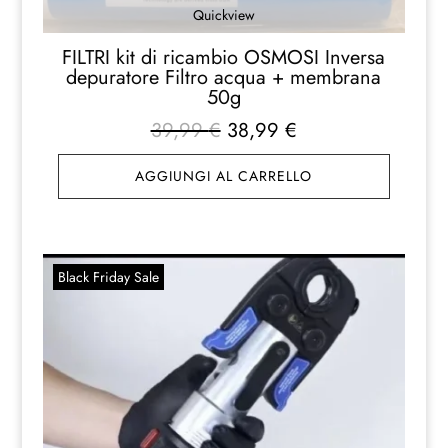
Quickview
FILTRI kit di ricambio OSMOSI Inversa
depuratore Filtro acqua + membrana
50g
Il
Il
39,99
€
38,99
€
prezzo
prezzo
AGGIUNGI AL CARRELLO
originale
attuale
era:
è:
39,99 €.
38,99 €.
Black Friday Sale