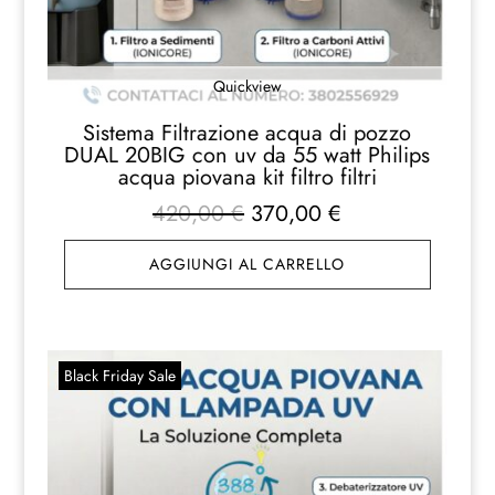
Quickview
Sistema Filtrazione acqua di pozzo
DUAL 20BIG con uv da 55 watt Philips
acqua piovana kit filtro filtri
Il
Il
420,00
€
370,00
€
prezzo
prezzo
AGGIUNGI AL CARRELLO
originale
attuale
era:
è:
420,00 €.
370,00 €.
Black Friday Sale