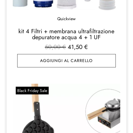
Quickview
kit 4 Filtri + membrana ultrafiltrazione
depuratore acqua 4 + 1 UF
Il
Il
50,00
€
41,50
€
prezzo
prezzo
AGGIUNGI AL CARRELLO
originale
attuale
era:
è:
50,00 €.
41,50 €.
Black Friday Sale