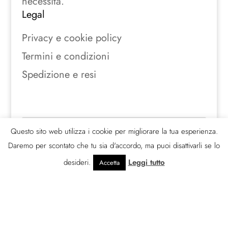
necessità.
Legal
Privacy e cookie policy
Termini e condizioni
Spedizione e resi
Seguici sui social
Questo sito web utilizza i cookie per migliorare la tua esperienza.
Daremo per scontato che tu sia d'accordo, ma puoi disattivarli se lo
desideri.
Leggi tutto
Accetta
© 388 gradi s.r.l.s.2026 | P. Iva
03033330840 | All rights Reserved.
Powered by Digitalab360