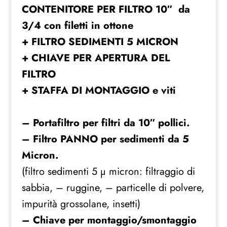
CONTENITORE PER FILTRO 10″
da
10"
3/4 con filetti in ottone
Pollici
3/4
+ FILTRO SEDIMENTI 5 MICRON
quantità
+
CHIAVE PER APERTURA DEL
FILTRO
+
STAFFA DI MONTAGGIO e viti
– Portafiltro per filtri da 10″ pollici.
– Filtro PANNO per sedimenti da 5
Micron.
(filtro sedimenti 5 µ micron: filtraggio di
sabbia, – ruggine, – particelle di polvere,
impurità grossolane, insetti)
– Chiave per montaggio/smontaggio