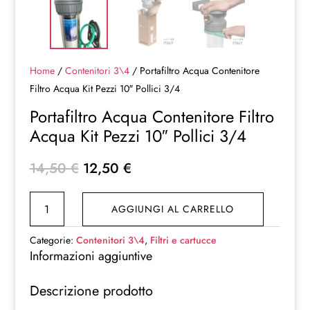
Home
/
Contenitori 3\4
/ Portafiltro Acqua Contenitore
Filtro Acqua Kit Pezzi 10″ Pollici 3/4
Portafiltro Acqua Contenitore Filtro
Acqua Kit Pezzi 10″ Pollici 3/4
Il
Il
14,50
€
12,50
€
prezzo
prezzo
Portafiltro
originale
attuale
AGGIUNGI AL CARRELLO
Acqua
era:
è:
Contenitore
14,50 €.
12,50 €.
Categorie:
Contenitori 3\4
,
Filtri e cartucce
Filtro
Informazioni aggiuntive
Acqua
Descrizione prodotto
Kit
Pezzi