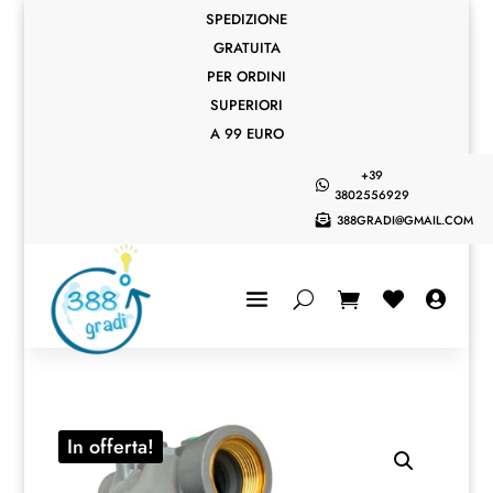
SPEDIZIONE
GRATUITA
PER ORDINI
SUPERIORI
A 99 EURO
+39

3802556929
388GRADI@GMAIL.COM



In offerta!