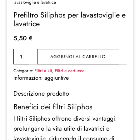
lavastoviglie e lavatrice
Prefiltro Siliphos per lavastoviglie e
lavatrice
5,50
€
Prefiltro
AGGIUNGI AL CARRELLO
Siliphos
per
Categorie:
Filtri a kit
,
Filtri e cartucce
lavastoviglie
Informazioni aggiuntive
e
Descrizione prodotto
lavatrice
quantità
Benefici dei filtri Siliphos
I filtri Siliphos offrono diversi vantaggi:
prolungano la vita utile di lavatrici e
lavastoviglie, riducendo il consumo di