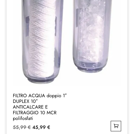
FILTRO ACQUA doppio 1″
DUPLEX 10″
ANTICALCARE E
FILTRAGGIO 10 MCR
polifosfati
Il
Il
55,99
€
45,99
€