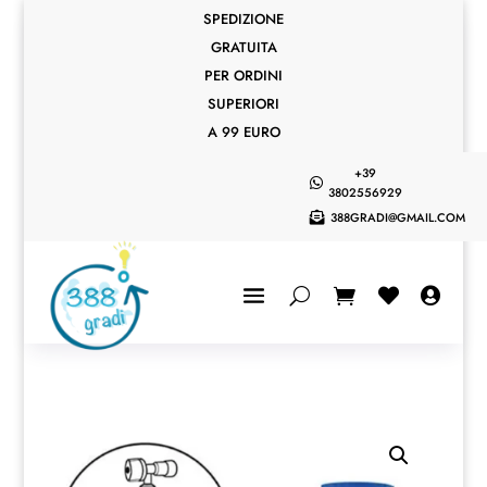
SPEDIZIONE
GRATUITA
PER ORDINI
SUPERIORI
A 99 EURO
+39

3802556929
388GRADI@GMAIL.COM


