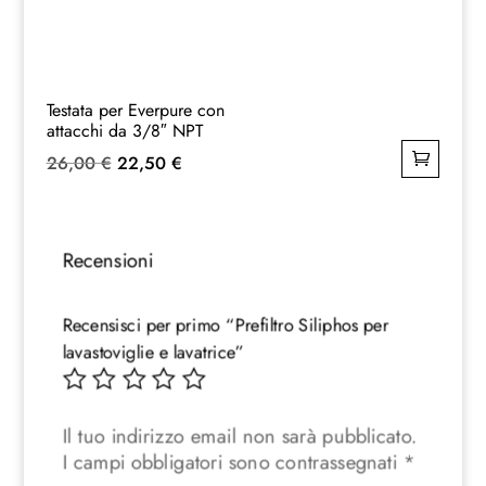
Testata per Everpure con
attacchi da 3/8″ NPT
Il
Il
26,00
€
22,50
€
prezzo
prezzo
originale
attuale
era:
è:
Recensioni
26,00 €.
22,50 €.
Recensisci per primo “Prefiltro Siliphos per
lavastoviglie e lavatrice”
Il tuo indirizzo email non sarà pubblicato.
I campi obbligatori sono contrassegnati
*