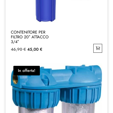
CONTENITORE PER
FILTRO 20″ ATTACCO
3/4″
Il
Il
46,90
€
45,00
€
prezzo
prezzo
originale
attuale
era:
è:
In offerta!
46,90 €.
45,00 €.