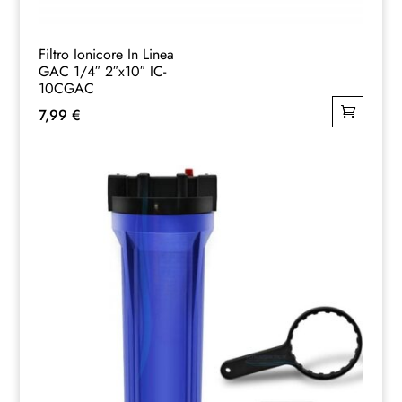
Filtro Ionicore In Linea
GAC 1/4″ 2″x10″ IC-
10CGAC
7,99
€