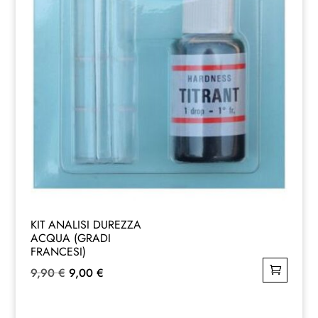
KIT ANALISI DUREZZA
ACQUA (GRADI
FRANCESI)
Il
Il
9,90
€
9,00
€
prezzo
prezzo
originale
attuale