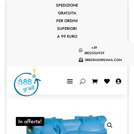
SPEDIZIONE
GRATUITA
PER ORDINI
SUPERIORI
A 99 EURO
+39

3802556929
388GRADI@GMAIL.COM



In offerta!