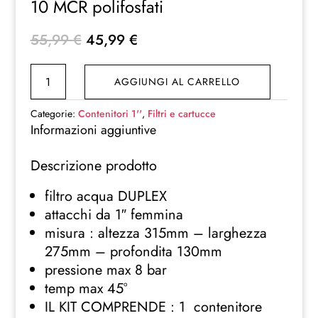
10 MCR polifosfati
Il
Il
55,99
€
45,99
€
prezzo
prezzo
FILTRO
originale
attuale
AGGIUNGI AL CARRELLO
ACQUA
era:
è:
doppio
55,99 €.
45,99 €.
Categorie:
Contenitori 1''
,
Filtri e cartucce
1"
Informazioni aggiuntive
DUPLEX
Descrizione prodotto
10"
ANTICALCARE
filtro acqua DUPLEX
E
attacchi da 1″ femmina
FILTRAGGIO
misura : altezza 315mm – larghezza
10
275mm – profondita 130mm
MCR
pressione max 8 bar
polifosfati
temp max 45°
quantità
IL KIT COMPRENDE : 1 contenitore