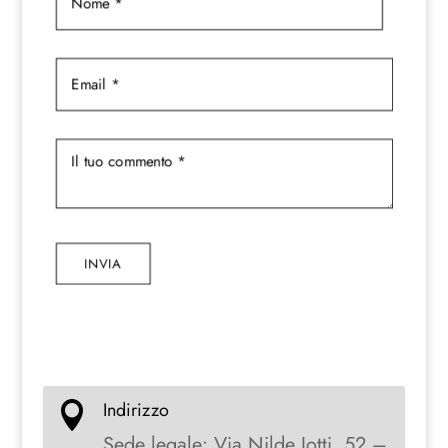
INVIA
Indirizzo

Sede legale: Via Nilde Iotti, 52 –