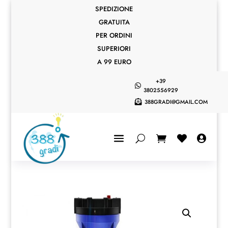
SPEDIZIONE
GRATUITA
PER ORDINI
SUPERIORI
A 99 EURO
+39

3802556929
388GRADI@GMAIL.COM


