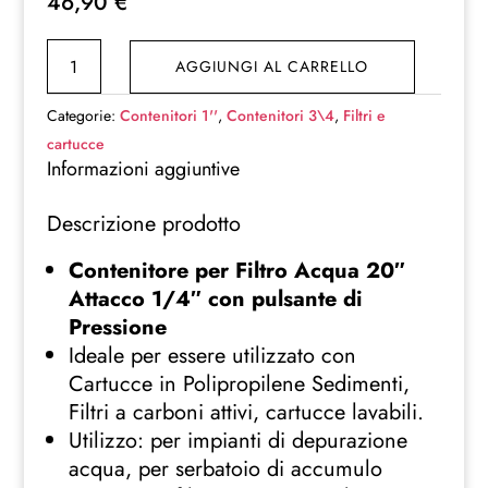
46,90
€
CONTENITORE
AGGIUNGI AL CARRELLO
PER
FILTRO
Categorie:
Contenitori 1''
,
Contenitori 3\4
,
Filtri e
20"
cartucce
ATTACCO
Informazioni aggiuntive
3/4"
Descrizione prodotto
quantità
Contenitore per Filtro Acqua 20″
Attacco 1/4″ con pulsante di
Pressione
Ideale per essere utilizzato con
Cartucce in Polipropilene Sedimenti,
Filtri a carboni attivi, cartucce lavabili.
Utilizzo: per impianti di depurazione
acqua, per serbatoio di accumulo