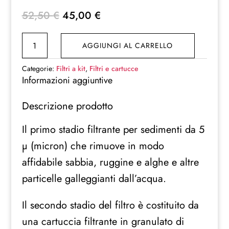
Il
Il
52,50
€
45,00
€
prezzo
prezzo
KIT
originale
attuale
AGGIUNGI AL CARRELLO
RICAMBIO
era:
è:
FILTRI
52,50 €.
45,00 €.
Categorie:
Filtri a kit
,
Filtri e cartucce
ACQUA
Informazioni aggiuntive
UNIVERSALE
Descrizione prodotto
6
/
Il primo stadio filtrante per sedimenti da 5
7
µ (micron) che rimuove in modo
Stadi
con
affidabile sabbia, ruggine e alghe e altre
Membrana
particelle galleggianti dall’acqua.
Uf
quantità
Il secondo stadio del filtro è costituito da
una cartuccia filtrante in granulato di