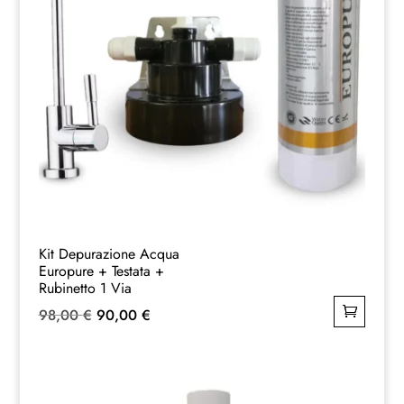
Kit Depurazione Acqua
Europure + Testata +
Rubinetto 1 Via
Il
Il
98,00
€
90,00
€
prezzo
prezzo
originale
attuale
era:
è: