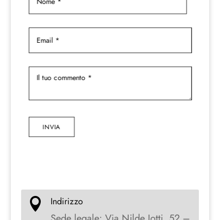
INVIA
Indirizzo

Sede legale: Via Nilde Iotti, 52 –