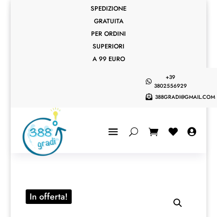
SPEDIZIONE
GRATUITA
PER ORDINI
SUPERIORI
A 99 EURO
+39

3802556929
388GRADI@GMAIL.COM



In offerta!