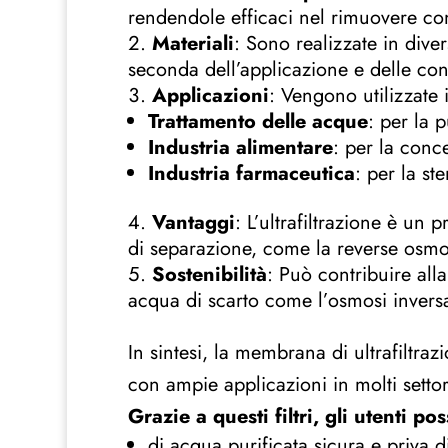
rendendole efficaci nel rimuovere con
Materiali
: Sono realizzate in dive
seconda dell’applicazione e delle con
Applicazioni
: Vengono utilizzate in
Trattamento delle acque
: per la 
Industria alimentare
: per la conc
Industria farmaceutica
: per la st
Vantaggi
: L’ultrafiltrazione è un
di separazione, come la reverse osmo
Sostenibilità
: Può contribuire all
acqua di scarto come l’osmosi invers
In sintesi, la membrana di ultrafiltraz
con ampie applicazioni in molti settori
Grazie a questi filtri, gli utenti p
di acqua purificata sicura e priva 