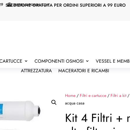
29
SPEDIZIONE GRATUITA PER ORDINI SUPERIORI A 99 EURO
388GRADI@GMAIL.COM

E CARTUCCE
COMPONENTI OSMOSI
VESSEL E MEM
ATTREZZATURA
MACERATORI E RICAMBI
Home
/
Filtri e cartucce
/
Filtri a kit
/ 
acqua casa
Kit 4 Filtri 