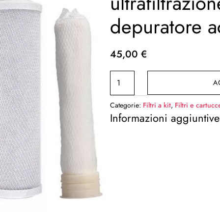
ultrafiltrazio
depuratore a
45,00
€
Kit
A
4
Filtri
Categorie:
Filtri a kit
,
Filtri e cartucc
+
Informazioni aggiuntive
membrana
ultrafiltrazione
per
depuratore
acqua
casa
quantità