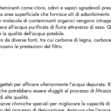
taminanti come cloro, odori e sapori sgradevoli prese
 area superficiale che fornisce siti di adsorbimento 
le molecole di contaminanti organici vengono intrappo
ce all’acqua purificata di fluire attraverso di esso. 
la qualità dell’acqua potabile.
to da diverse fonti, tra cui carbone di legna, carbo
zano le prestazioni del filtro.
rogettati per affinare ulteriormente l’acqua depurata.
 che potrebbero essere sfuggiti al processo di filtraz
i alta qualità.
anze chimiche speciali per migliorare la capacità di
dio del processo di depurazione. Assicura che l’acqua i