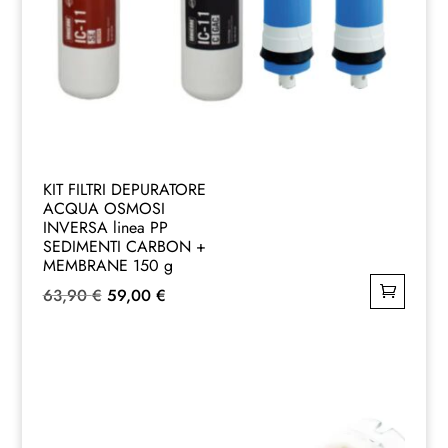
KIT FILTRI DEPURATORE
ACQUA OSMOSI
INVERSA linea PP
SEDIMENTI CARBON +
MEMBRANE 150 g
Il
Il
63,90
€
59,00
€
prezzo
prezzo
originale
attuale
era:
è:
63,90 €.
59,00 €.