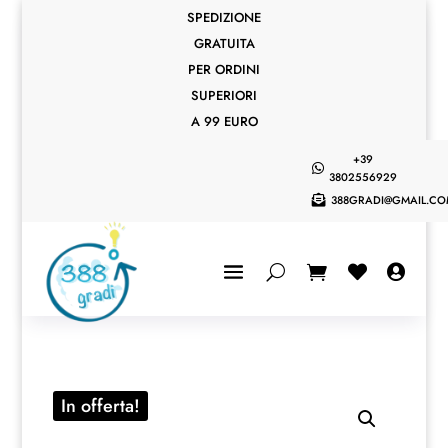
SPEDIZIONE
GRATUITA
PER ORDINI
SUPERIORI
A 99 EURO
+39

3802556929
388GRADI@GMAIL.C



In offerta!