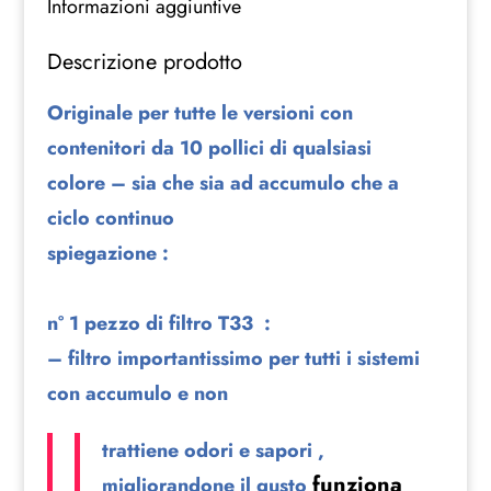
5
Informazioni aggiuntive
FILTRI
Descrizione prodotto
DEPURATORE
ACQUA
Originale per tutte le versioni con
A
5
contenitori da 10 pollici di qualsiasi
o
colore – sia che sia ad accumulo che a
6
ciclo continuo
STADI
spiegazione :
OSMOSI
INVERSA
quantità
n° 1 pezzo di filtro T33 :
– filtro importantissimo per tutti i sistemi
con accumulo e non
trattiene odori e sapori ,
funziona
migliorandone il gusto