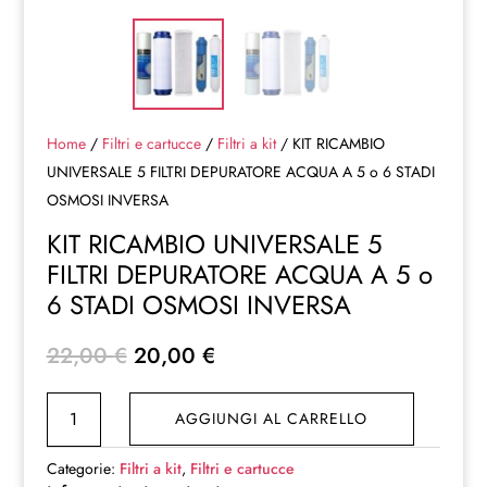
Home
/
Filtri e cartucce
/
Filtri a kit
/ KIT RICAMBIO
UNIVERSALE 5 FILTRI DEPURATORE ACQUA A 5 o 6 STADI
OSMOSI INVERSA
KIT RICAMBIO UNIVERSALE 5
FILTRI DEPURATORE ACQUA A 5 o
6 STADI OSMOSI INVERSA
Il
Il
22,00
€
20,00
€
prezzo
prezzo
KIT
originale
attuale
AGGIUNGI AL CARRELLO
RICAMBIO
era:
è:
UNIVERSALE
22,00 €.
20,00 €.
Categorie:
Filtri a kit
,
Filtri e cartucce