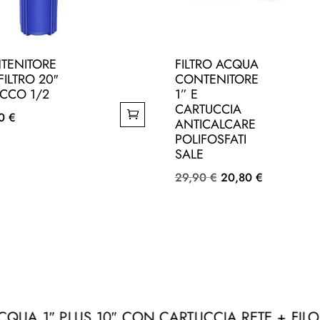
TENITORE
FILTRO ACQUA
FILTRO 20″
CONTENITORE
ACCO 1/2
1” E
CARTUCCIA
00
€
ANTICALCARE
POLIFOSFATI
SALE
Il
Il
29,90
€
20,80
€
prezzo
prezzo
originale
attuale
era:
è:
29,90 €.
20,80 €.
O ACQUA 1″ PLUS 10″ CON CARTUCCIA RETE + FI