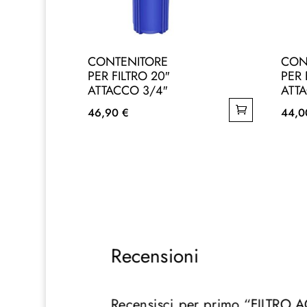
CONTENITORE
CON
PER FILTRO 20″
PER 
ATTACCO 3/4″
ATT
46,90
€
44,
Recensioni
Recensisci per primo “FILTR