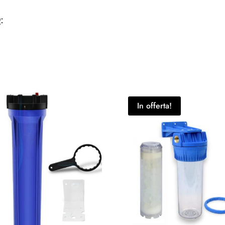
O
:
In offerta!