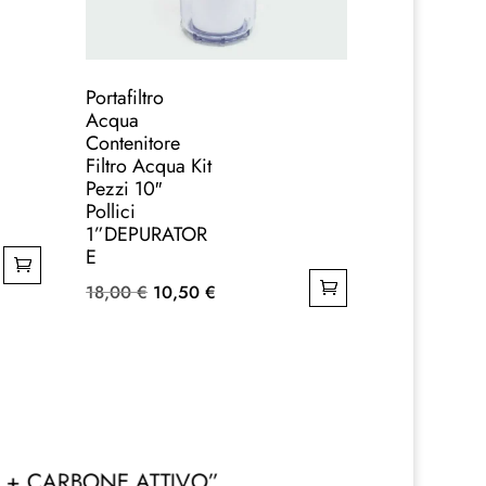
Portafiltro
Acqua
Contenitore
Filtro Acqua Kit
Pezzi 10″
Pollici
1”DEPURATOR
E
Il
Il
18,00
€
10,50
€
prezzo
prezzo
originale
attuale
era:
è:
18,00 €.
10,50 €.
LO + CARBONE ATTIVO”