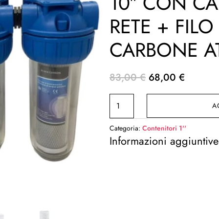
10″ CON CA
RETE + FILO
CARBONE A
Il
Il
83,00
€
68,00
€
prezzo
prezzo
FILTRO
originale
attuale
A
ACQUA
era:
è:
1"
83,00 €.
68,00 €
Categoria:
Contenitori 1''
PLUS
Informazioni aggiuntive
10"
CON
CARTUCCIA
RETE
+
FILO