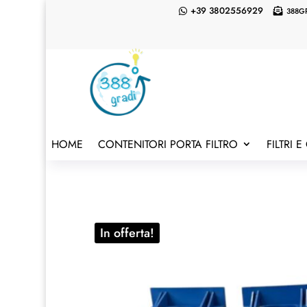
+39 3802556929
388G


HOME
CONTENITORI PORTA FILTRO
FILTRI 
In offerta!