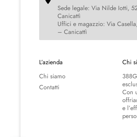
Sede legale: Via Nilde Iotti, 5
Canicattì
Uffici e magazzio: Via Casella
– Canicattì
L’azienda
Chi s
Chi siamo
388Gr
esclu
Contatti
Con u
offri
e l’e
perso