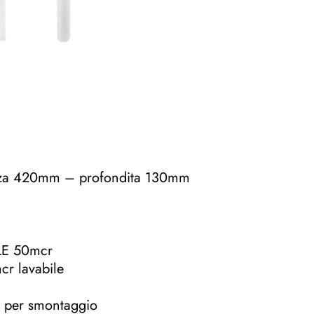
+
CARBONE
ATTIVO
quantità
zza 420mm – profondita 130mm
LE 50mcr
r lavabile
ve per smontaggio