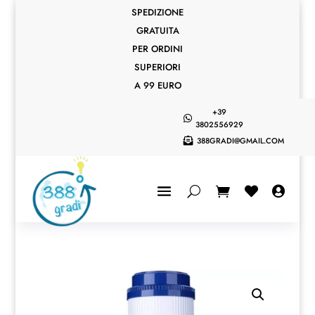
SPEDIZIONE
GRATUITA
PER ORDINI
SUPERIORI
A 99 EURO
+39

3802556929
388GRADI@GMAIL.COM


