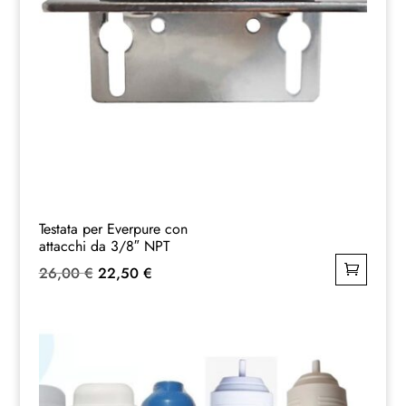
Testata per Everpure con
attacchi da 3/8″ NPT
Il
Il
26,00
€
22,50
€
prezzo
prezzo
originale
attuale
era:
è:
26,00 €.
22,50 €.