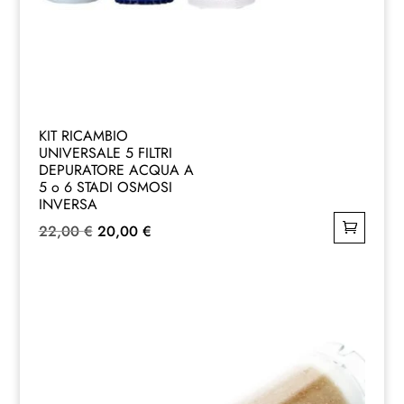
KIT RICAMBIO
UNIVERSALE 5 FILTRI
DEPURATORE ACQUA A
5 o 6 STADI OSMOSI
INVERSA
Il
Il
22,00
€
20,00
€
prezzo
prezzo
originale
attuale
era:
è:
22,00 €.
20,00 €.