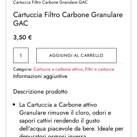
Cartuccia Filtro Carbone Granulare GAC
Cartuccia Filtro Carbone Granulare
GAC
3,50
€
Cartuccia
AGGIUNGI AL CARRELLO
Filtro
Carbone
Categorie:
Cartucce a carbone attivo
,
Filtri e cartucce
Granulare
Informazioni aggiuntive
GAC
Descrizione prodotto
quantità
La Cartuccia a Carbone attivo
Granulare rimuove il cloro, odori e
sapori cattivi rendendo il gusto
dell’acqua piacevole da bere. Ideale per
depuratori osmosi inversa.