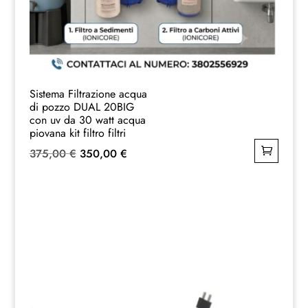
Sistema Filtrazione acqua
di pozzo DUAL 20BIG
con uv da 30 watt acqua
piovana kit filtro filtri
Il
Il
375,00
€
350,00
€
prezzo
prezzo
originale
attuale
era:
è:
375,00 €.
350,00 €.