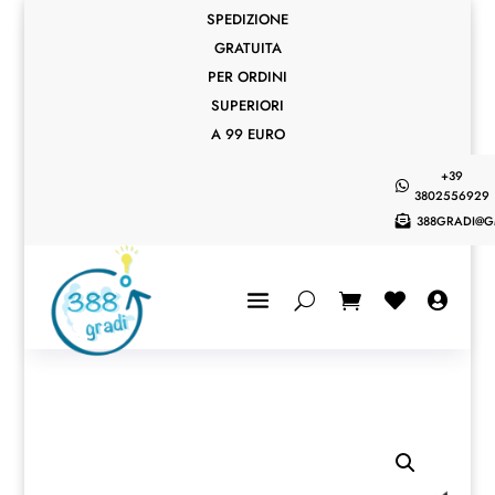
SPEDIZIONE
GRATUITA
PER ORDINI
SUPERIORI
A 99 EURO
+39

3802556929
388GRADI@G


