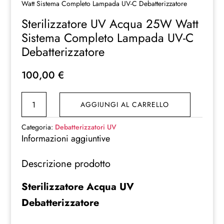
Watt Sistema Completo Lampada UV-C Debatterizzatore
Sterilizzatore UV Acqua 25W Watt
Sistema Completo Lampada UV-C
Debatterizzatore
100,00
€
Sterilizzatore
AGGIUNGI AL CARRELLO
UV
Acqua
Categoria:
Debatterizzatori UV
25W
Informazioni aggiuntive
Watt
Descrizione prodotto
Sistema
Completo
Sterilizzatore Acqua UV
Lampada
Debatterizzatore
UV-
C