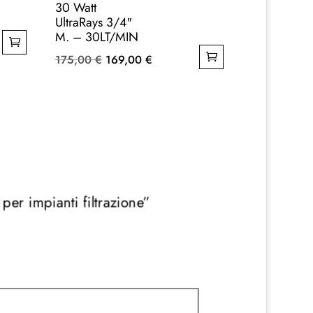
30 Watt
UltraRays 3/4″
M. – 30LT/MIN
Il
Il
175,00
€
169,00
€
prezzo
prezzo
originale
attuale
era:
è:
€.
175,00 €.
169,00 €.
er impianti filtrazione”