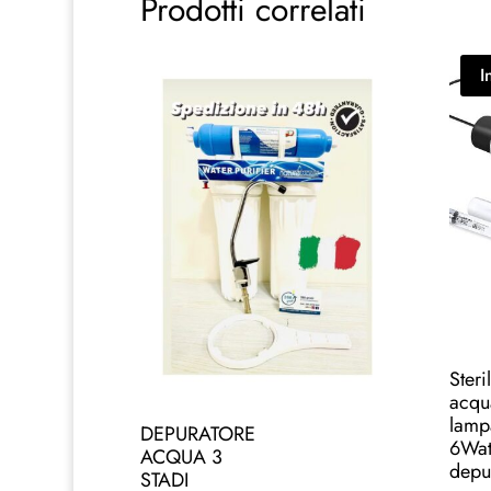
Prodotti correlati
I
Steri
acqu
lamp
DEPURATORE
6Wat
ACQUA 3
depu
STADI