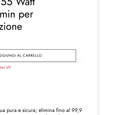
55 Watt
/min per
azione
GGIUNGI AL CARRELLO
tori UV
qua pura e sicura; elimina fino al 99,9