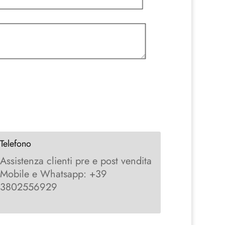
Telefono
Assistenza clienti pre e post vendita
Mobile e Whatsapp: +39
3802556929