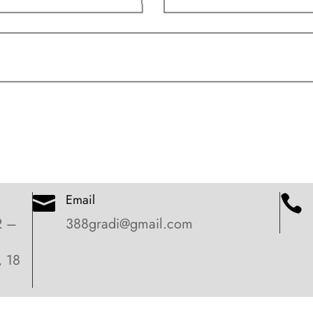
Email


2 –
388gradi@gmail.com
, 18