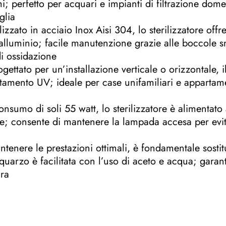
i; perfetto per acquari e impianti di filtrazione dome
impianti
glia
filtrazione
zato in acciaio Inox Aisi 304, lo sterilizzatore offr
quantità
 alluminio; facile manutenzione grazie alle boccole s
i ossidazione
ogettato per un’installazione verticale o orizzontale, i
rattamento UV; ideale per case unifamiliari e apparta
nsumo di soli 55 watt, lo sterilizzatore è alimentato
e; consente di mantenere la lampada accesa per evit
tenere le prestazioni ottimali, è fondamentale sosti
i quarzo è facilitata con l’uso di aceto e acqua; gara
ra