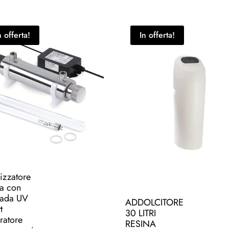
n offerta!
In offerta!
lizzatore
a con
ada UV
ADDOLCITORE
t
30 LITRI
ratore
RESINA