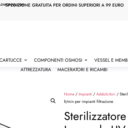
SPEDIZIONE GRATUITA PER ORDINI SUPERIORI A 99 EURO
ADI@GMAIL.COM
E CARTUCCE
COMPONENTI OSMOSI
VESSEL E MEM
ATTREZZATURA
MACERATORI E RICAMBI
Home
/
Impianti
/
Addolcitori
/ Ster
lt/min per impianti filtrazione
Sterilizzator