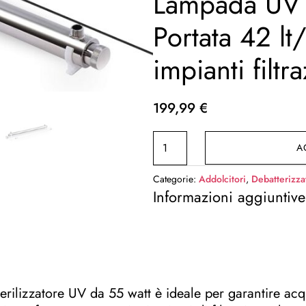
Lampada UV 
Portata 42 lt
impianti filtr
199,99
€
Sterilizzatore
A
Acqua
Lampada
Categorie:
Addolcitori
,
Debatterizza
UV
Informazioni aggiuntive
55
Watt
Portata
42
lt/min
terilizzatore UV da 55 watt è ideale per garantire ac
per