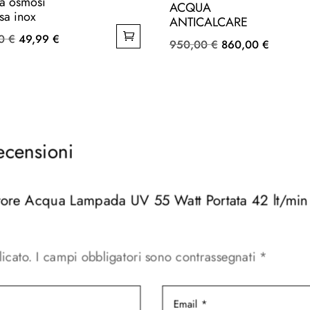
a osmosi
ACQUA
sa inox
ANTICALCARE
Il
Il
00
€
49,99
€
Il
Il
950,00
€
860,00
€
prezzo
prezzo
prezzo
prezzo
originale
attuale
originale
attuale
era:
è:
era:
è:
50,00 €.
49,99 €.
950,00 €.
860,00 
ecensioni
atore Acqua Lampada UV 55 Watt Portata 42 lt/min p
icato.
I campi obbligatori sono contrassegnati
*