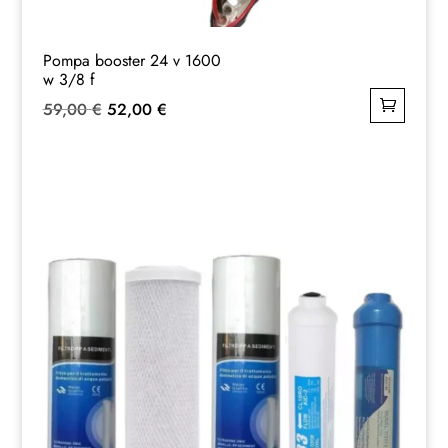
Pompa booster 24 v 1600
w 3/8 f
Il
Il
59,00
€
52,00
€
prezzo
prezzo
originale
attuale
era:
è:
59,00 €.
52,00 €.