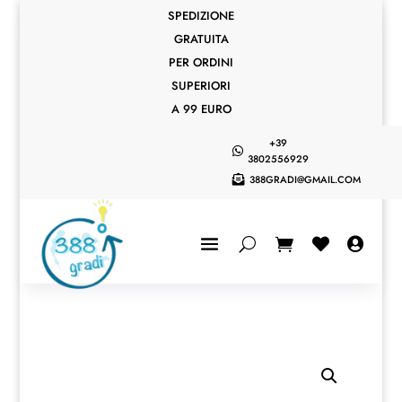
SPEDIZIONE
GRATUITA
PER ORDINI
SUPERIORI
A 99 EURO
+39

3802556929
388GRADI@GMAIL.COM


