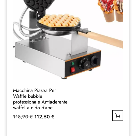
Macchina Piastra Per
Waffle bubble
professionale Antiaderente
waffel a nido d’ape
Il
Il
118,90
€
112,50
€
prezzo
prezzo
originale
attuale