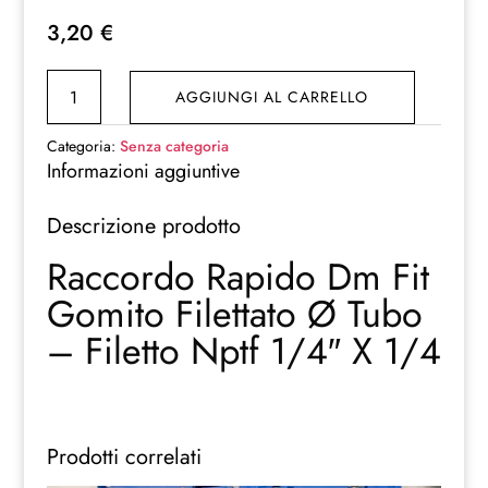
3,20
€
Raccordo
AGGIUNGI AL CARRELLO
Rapido
Dm
Categoria:
Senza categoria
Fit
Informazioni aggiuntive
Gomito
Descrizione prodotto
Filettato
Ø
Raccordo Rapido Dm Fit
Tubo
Gomito Filettato Ø Tubo
–
Filetto
– Filetto Nptf 1/4″ X 1/4
Nptf
1/4″
X
1/4
Prodotti correlati
quantità