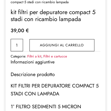
compact 5 stadi con ricambio lampada
kit filtri per depuratore compact 5
stadi con ricambio lampada
39,00
€
kit
AGGIUNGI AL CARRELLO
filtri
per
Categorie:
Filtri a kit
,
Filtri e cartucce
depuratore
Informazioni aggiuntive
compact
Descrizione prodotto
5
stadi
KIT FILTRI PER DEPURATORE COMPACT 5
con
STADI CON LAMPADA
ricambio
lampada
1° FILTRO SEDIMENTI 5 MICRON
quantità