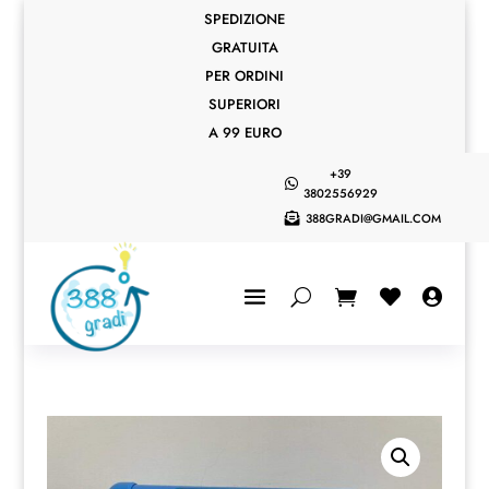
SPEDIZIONE
GRATUITA
PER ORDINI
SUPERIORI
A 99 EURO
+39

3802556929
388GRADI@GMAIL.COM


