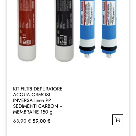
KIT FILTRI DEPURATORE
ACQUA OSMOSI
INVERSA linea PP
SEDIMENTI CARBON +
MEMBRANE 150 g
Il
Il
63,90
€
59,00
€
prezzo
prezzo