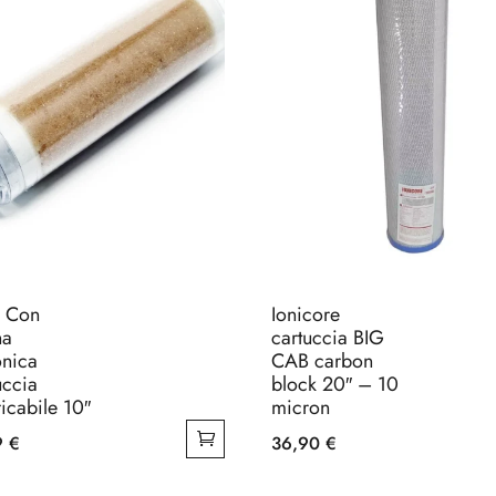
o Con
Ionicore
na
cartuccia BIG
onica
CAB carbon
uccia
block 20″ – 10
icabile 10″
micron
9
€
36,90
€