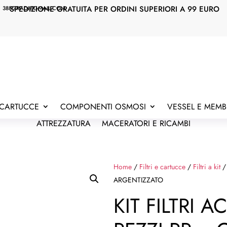
SPEDIZIONE GRATUITA PER ORDINI SUPERIORI A 99 EURO
388GRADI@GMAIL.COM

E CARTUCCE
COMPONENTI OSMOSI
VESSEL E MEM
ATTREZZATURA
MACERATORI E RICAMBI
Home
/
Filtri e cartucce
/
Filtri a kit
/
ARGENTIZZATO
KIT FILTRI 