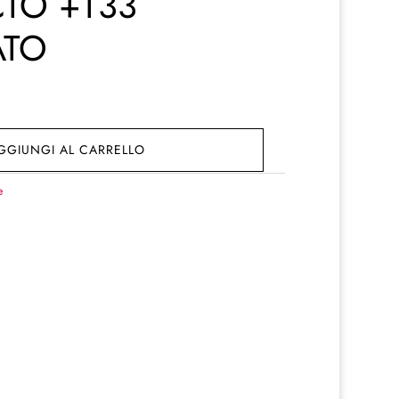
CTO +T33
ATO
GGIUNGI AL CARRELLO
e