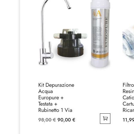
Kit Depurazione
Filtr
Acqua
Resi
Europure +
Cati
Testata +
Cart
Rubinetto 1 Via
Ricar
Il
Il
98,00
€
90,00
€
11,9
prezzo
prezzo