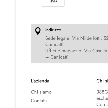
INVIA
Indirizzo

Sede legale: Via Nilde Iotti, 5
Canicattì
Uffici e magazzio: Via Casella
– Canicattì
L’azienda
Chi s
Chi siamo
388Gr
esclu
Contatti
Con u