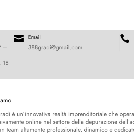
Email


2 –
388gradi@gmail.com
, 18
iamo
adi è un’innovativa realtà imprenditoriale che oper
sivamente online nel settore della depurazione dell’
n team altamente professionale, dinamico e dedicat