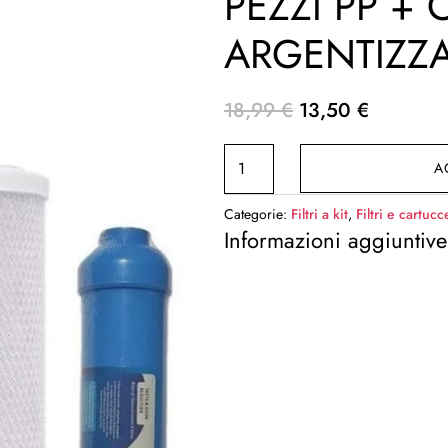
PEZZI PP + 
ARGENTIZZ
Il
Il
18,99
€
13,50
€
prezzo
prezzo
KIT
originale
attuale
A
FILTRI
era:
è:
ACQUA
18,99 €.
13,50 €.
Categorie:
Filtri a kit
,
Filtri e cartucc
3
Informazioni aggiuntive
PEZZI
PP
+
CTO
+T33
ARGENTIZZATO
quantità