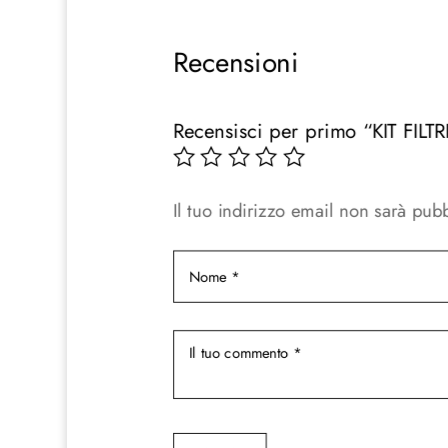
originale
attuale
era:
è:
Recensioni
98,00 €.
90,00 €.
Recensisci per primo “KIT FI
Il tuo indirizzo email non sarà pubb