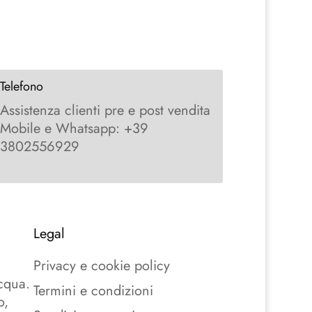
Telefono
Assistenza clienti pre e post vendita
Mobile e Whatsapp: +39
3802556929
Legal
a
Privacy e cookie policy
acqua.
Termini e condizioni
o,