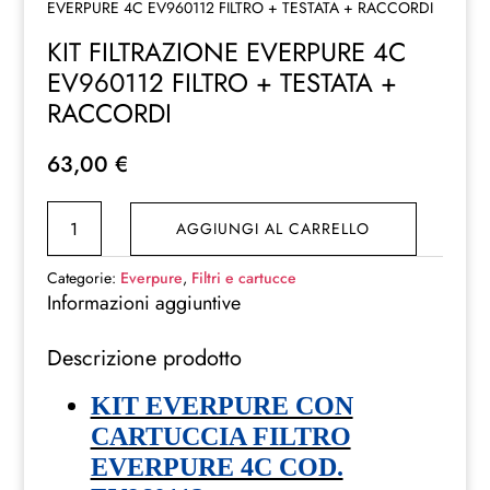
EVERPURE 4C EV960112 FILTRO + TESTATA + RACCORDI
KIT FILTRAZIONE EVERPURE 4C
EV960112 FILTRO + TESTATA +
RACCORDI
63,00
€
KIT
AGGIUNGI AL CARRELLO
FILTRAZIONE
EVERPURE
Categorie:
Everpure
,
Filtri e cartucce
4C
Informazioni aggiuntive
EV960112
Descrizione prodotto
FILTRO
+
KIT EVERPURE CON
TESTATA
CARTUCCIA FILTRO
+
EVERPURE 4C COD.
RACCORDI