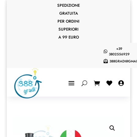
SPEDIZIONE
GRATUITA
PER ORDINI
SUPERIORI
A 99 EURO
+39

3802556929
388GRADI@GMAI


