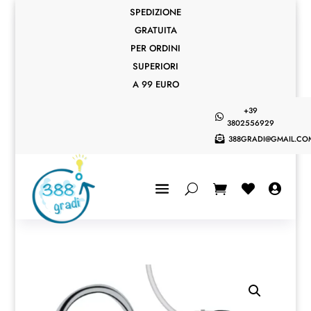
SPEDIZIONE
GRATUITA
PER ORDINI
SUPERIORI
A 99 EURO
+39

3802556929
388GRADI@GMAIL.CO


