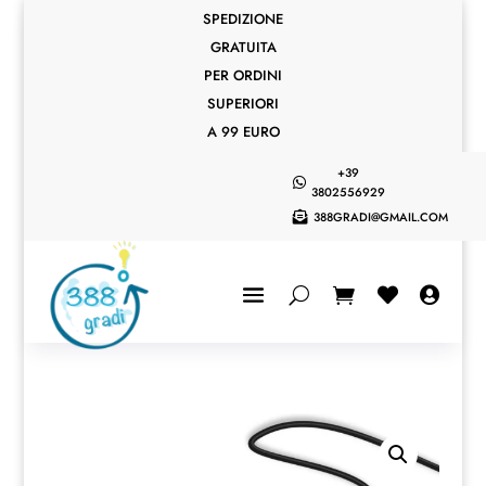
SPEDIZIONE
GRATUITA
PER ORDINI
SUPERIORI
A 99 EURO
+39

3802556929
388GRADI@GMAIL.COM


