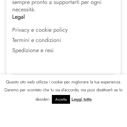
sempre pronto a supportarti per ogni
necessità.
Legal
Privacy e cookie policy
Termini e condizioni
Spedizione e resi
Seguici sui social
Questo sito web utilizza i cookie per migliorare la tua esperienza.
Daremo per scontato che tu sia d'accordo, ma puoi disattivarli se lo
desideri.
Leggi tutto
Accetta
© 388 gradi s.r.l.s.2026 | P. Iva
03033330840 | All rights Reserved.
Powered by Digitalab360