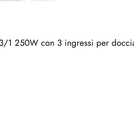
lavabo
quantità
 3/1 250W con 3 ingressi per docci