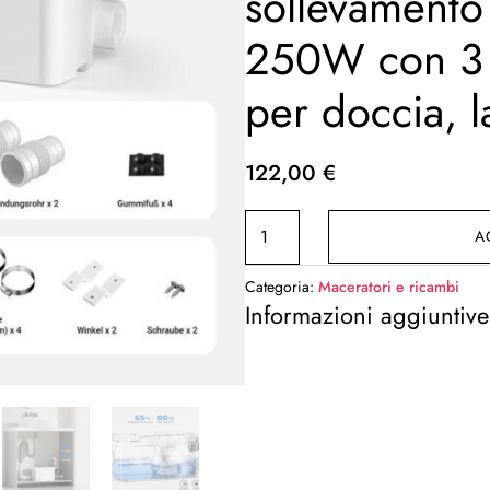
sollevamento
250W con 3 
per doccia, 
122,00
€
Stazione
A
di
sollevamento
Categoria:
Maceratori e ricambi
3/1
Informazioni aggiuntive
250W
con
3
ingressi
per
doccia,