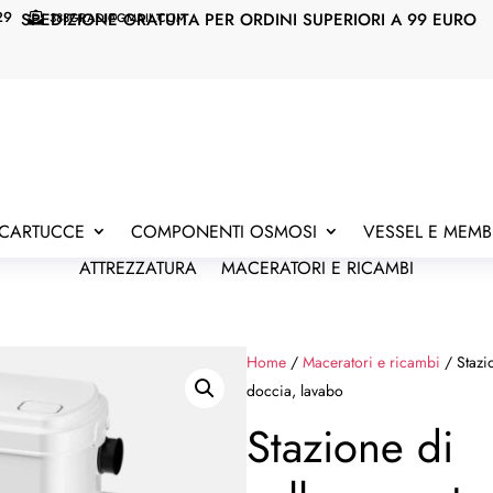
29
SPEDIZIONE GRATUITA PER ORDINI SUPERIORI A 99 EURO
388GRADI@GMAIL.COM

E CARTUCCE
COMPONENTI OSMOSI
VESSEL E MEM
ATTREZZATURA
MACERATORI E RICAMBI
Home
/
Maceratori e ricambi
/ Stazi
doccia, lavabo
Stazione di