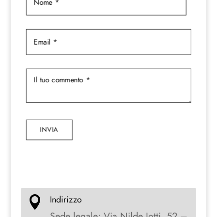
INVIA
Indirizzo

Sede legale: Via Nilde Iotti, 52 –