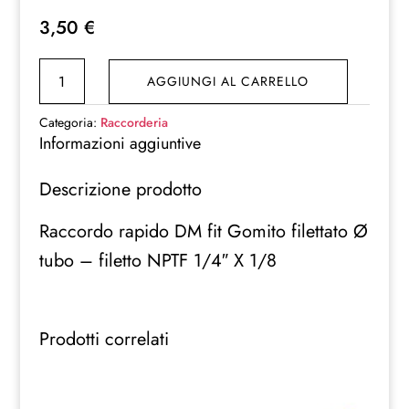
3,50
€
Raccordo
AGGIUNGI AL CARRELLO
Rapido
Dm
Categoria:
Raccorderia
Fit
Informazioni aggiuntive
Gomito
Descrizione prodotto
Filettato
Ø
Raccordo rapido DM fit Gomito filettato Ø
Tubo
tubo – filetto NPTF 1/4″ X 1/8
-
Filetto
Nptf
1/4"
Prodotti correlati
X
1/8
quantità