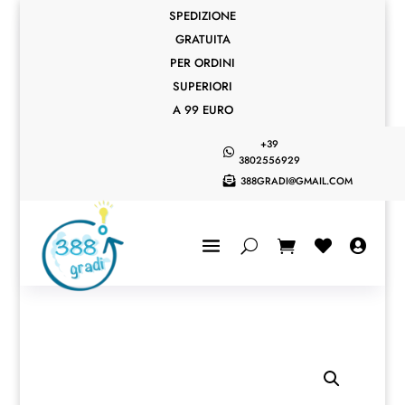
SPEDIZIONE
GRATUITA
PER ORDINI
SUPERIORI
A 99 EURO
+39

3802556929
388GRADI@GMAIL.COM


