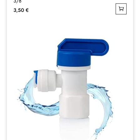
3/8
3,50
€