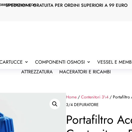
SPEDIZIONE GRATUITA PER ORDINI SUPERIORI A 99 EURO
388GRADI@GMAIL.COM
E CARTUCCE
COMPONENTI OSMOSI
VESSEL E MEM
ATTREZZATURA
MACERATORI E RICAMBI
Home
/
Contenitori 3\4
/ Portafiltro
3/4 DEPURATORE
Portafiltro A