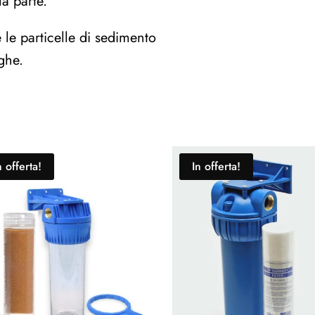
la parte.
 le particelle di sedimento
ghe.
n offerta!
In offerta!