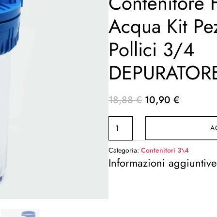
Contenitore F
Acqua Kit Pe
Pollici 3/4
DEPURATOR
Il
Il
18,88
€
10,90
€
prezzo
prezzo
Portafiltro
originale
attuale
A
Acqua
era:
è:
Contenitore
18,88 €.
10,90 €.
Categoria:
Contenitori 3\4
Filtro
Informazioni aggiuntive
Acqua
Kit
Pezzi
10"