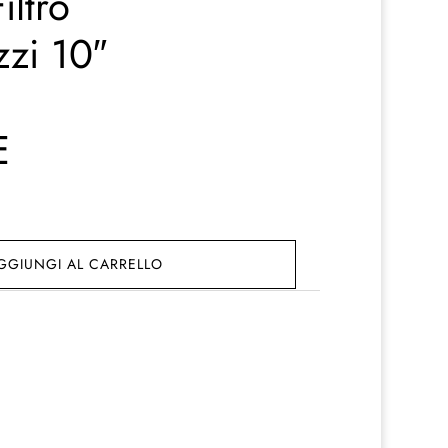
iltro
zzi 10″
E
GGIUNGI AL CARRELLO