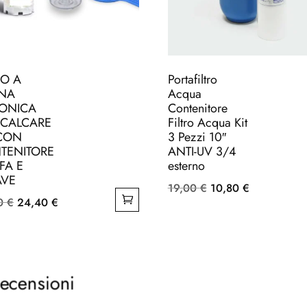
RO A
Portafiltro
INA
Acqua
IONICA
Contenitore
ICALCARE
Filtro Acqua Kit
 CON
3 Pezzi 10″
TENITORE
ANTI-UV 3/4
FA E
esterno
AVE
Il
Il
19,00
€
10,80
€
Il
Il
80
€
24,40
€
prezzo
prezzo
prezzo
prezzo
originale
attuale
originale
attuale
era:
è:
era:
è:
19,00 €.
10,80 €.
29,80 €.
24,40 €.
ecensioni