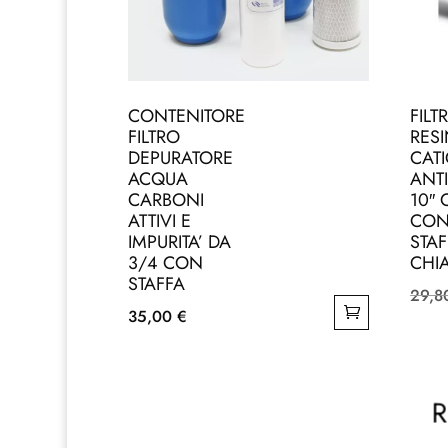
CONTENITORE
FILT
FILTRO
RES
DEPURATORE
CAT
ACQUA
ANT
CARBONI
10″
ATTIVI E
CON
IMPURITA’ DA
STAF
3/4 CON
CHI
STAFFA
29,
35,00
€
R