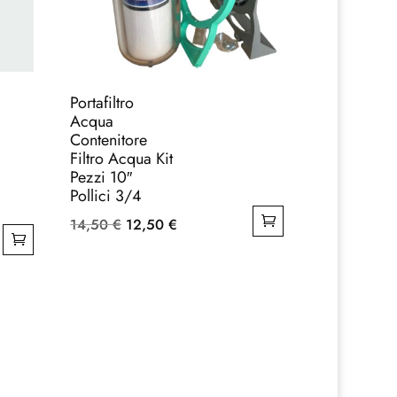
Portafiltro
Acqua
Contenitore
Filtro Acqua Kit
Pezzi 10″
Pollici 3/4
Il
Il
14,50
€
12,50
€
prezzo
prezzo
originale
attuale
era:
è:
14,50 €.
12,50 €.