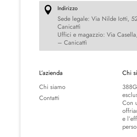
Indirizzo

Sede legale: Via Nilde Iotti, 5
Canicattì
Uffici e magazzio: Via Casella
– Canicattì
L’azienda
Chi s
Chi siamo
388Gr
esclu
Contatti
Con u
offri
e l’e
perso