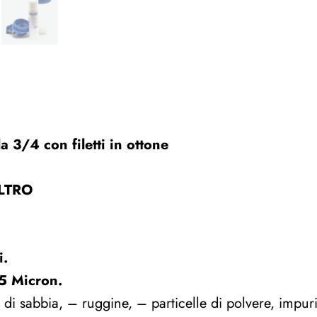
Pollici
3/4
DEPURATORE
quantità
a 3/4 con filetti in ottone
ILTRO
i.
5 Micron.
o di sabbia, – ruggine, – particelle di polvere, impuri