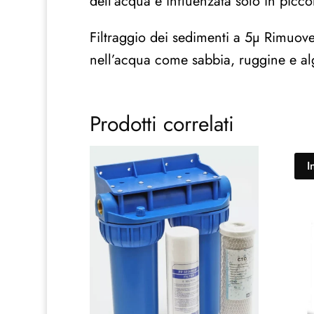
dell’acqua è influenzata solo in picco
Filtraggio dei sedimenti a 5µ Rimuove
nell’acqua come sabbia, ruggine e al
Prodotti correlati
I