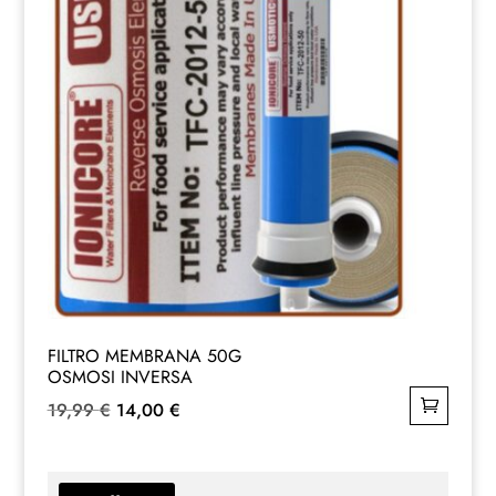
FILTRO MEMBRANA 50G
OSMOSI INVERSA
Il
Il
19,99
€
14,00
€
prezzo
prezzo
originale
attuale
era:
è: