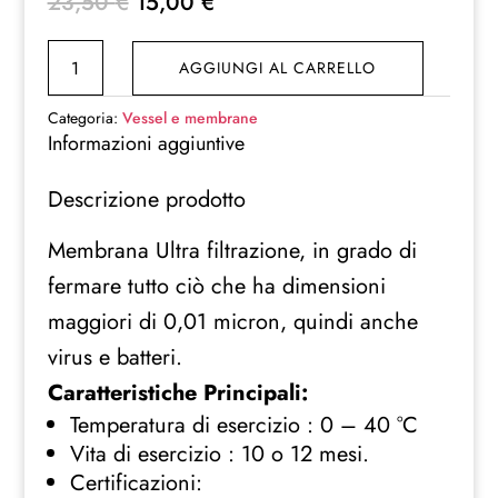
Il
Il
23,50
€
15,00
€
prezzo
prezzo
Membrana
originale
attuale
AGGIUNGI AL CARRELLO
ultrafiltrazione
era:
è:
UF
23,50 €.
15,00 €.
Categoria:
Vessel e membrane
ULTRAFILTRAZIONE
Informazioni aggiuntive
quantità
Descrizione prodotto
Membrana Ultra filtrazione, in grado di
fermare tutto ciò che ha dimensioni
maggiori di 0,01 micron, quindi anche
virus e batteri.
Caratteristiche Principali:
Temperatura di esercizio : 0 – 40 °C
Vita di esercizio : 10 o 12 mesi.
Certificazioni: