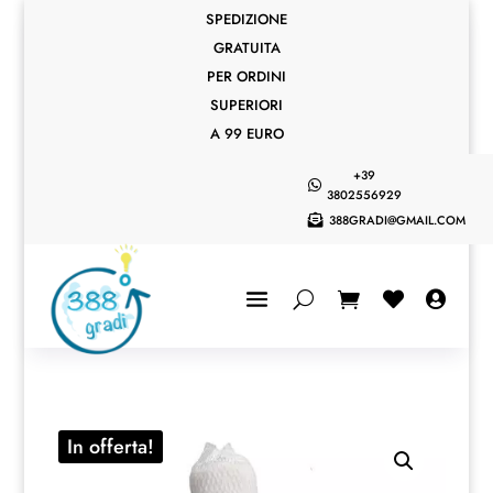
SPEDIZIONE
GRATUITA
PER ORDINI
SUPERIORI
A 99 EURO
+39

3802556929
388GRADI@GMAIL.COM



In offerta!