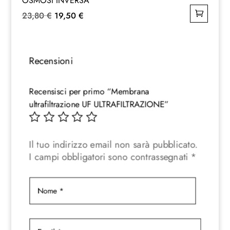
OSMOSI INVERSA
Il
Il
23,80
€
19,50
€
prezzo
prezzo
originale
attuale
era:
è:
Recensioni
23,80 €.
19,50 €.
Recensisci per primo “Membrana
ultrafiltrazione UF ULTRAFILTRAZIONE”
Il tuo indirizzo email non sarà pubblicato.
I campi obbligatori sono contrassegnati
*