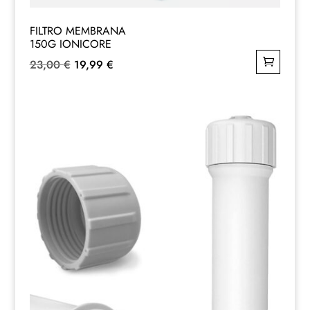
FILTRO MEMBRANA
150G IONICORE
Il
Il
23,00
€
19,99
€
prezzo
prezzo
originale
attuale
era:
è:
23,00 €.
19,99 €.