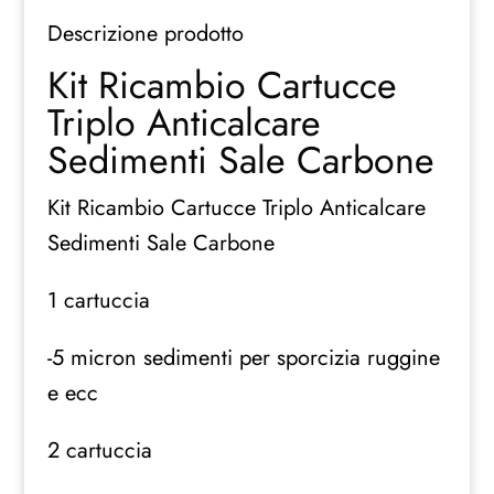
Anticalcare
Descrizione prodotto
Sedimenti
Sale
Kit Ricambio Cartucce
Carbone
Triplo Anticalcare
CTO
quantità
Sedimenti Sale Carbone
Kit Ricambio Cartucce Triplo Anticalcare
Sedimenti Sale Carbone
1 cartuccia
-5 micron sedimenti per sporcizia ruggine
e ecc
2 cartuccia