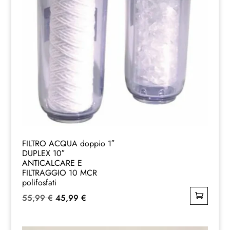
FILTRO ACQUA doppio 1″
DUPLEX 10″
ANTICALCARE E
FILTRAGGIO 10 MCR
polifosfati
Il
Il
55,99
€
45,99
€
prezzo
prezzo
originale
attuale