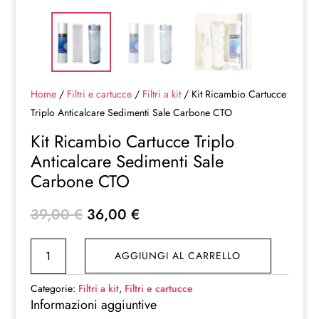
Home
/
Filtri e cartucce
/
Filtri a kit
/ Kit Ricambio Cartucce
Triplo Anticalcare Sedimenti Sale Carbone CTO
Kit Ricambio Cartucce Triplo
Anticalcare Sedimenti Sale
Carbone CTO
Il
Il
39,00
€
36,00
€
prezzo
prezzo
Kit
originale
attuale
AGGIUNGI AL CARRELLO
Ricambio
era:
è:
Cartucce
39,00 €.
36,00 €.
Categorie:
Filtri a kit
,
Filtri e cartucce
Triplo
Informazioni aggiuntive