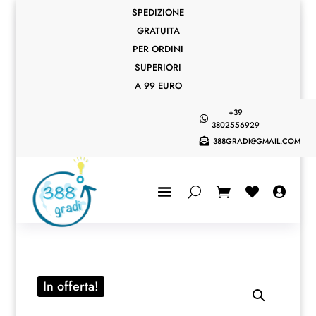
SPEDIZIONE
GRATUITA
PER ORDINI
SUPERIORI
A 99 EURO
+39

3802556929
388GRADI@GMAIL.COM



In offerta!