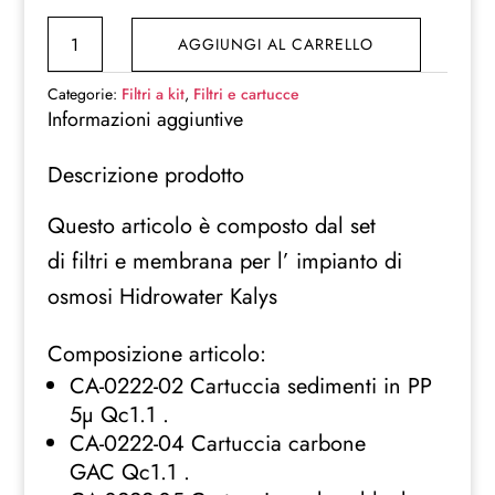
Kit
AGGIUNGI AL CARRELLO
5
Filtri
Categorie:
Filtri a kit
,
Filtri e cartucce
depuratore
Informazioni aggiuntive
OSMOSI
Descrizione prodotto
KALYS
INNESTO
Questo articolo è composto dal set
SKIMMO
di filtri e membrana per l’ impianto di
FILTER
MEMBRANA
osmosi Hidrowater Kalys
quantità
Composizione articolo:
CA-0222-02 Cartuccia sedimenti in PP
5µ Qc1.1 .
CA-0222-04 Cartuccia carbone
GAC Qc1.1 .