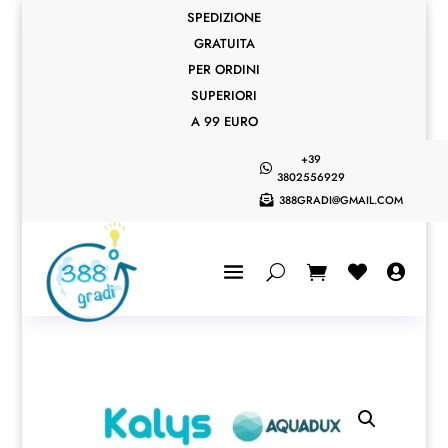
SPEDIZIONE
GRATUITA
PER ORDINI
SUPERIORI
A 99 EURO
+39

3802556929
388GRADI@GMAIL.COM


