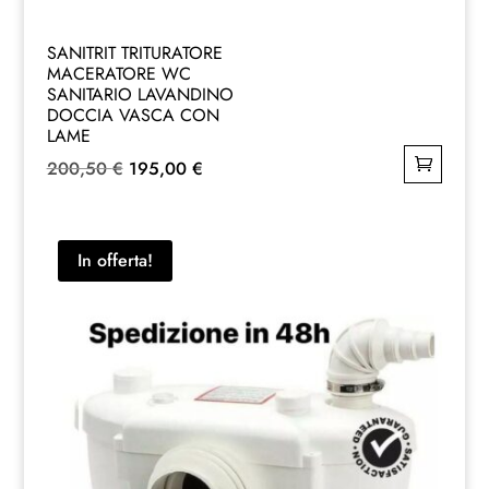
SANITRIT TRITURATORE
MACERATORE WC
SANITARIO LAVANDINO
DOCCIA VASCA CON
LAME
Il
Il
200,50
€
195,00
€
prezzo
prezzo
originale
attuale
era:
è:
In offerta!
200,50 €.
195,00 €.