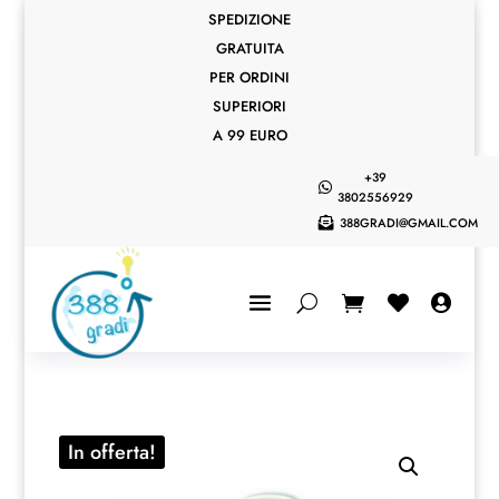
SPEDIZIONE
GRATUITA
PER ORDINI
SUPERIORI
A 99 EURO
+39

3802556929
388GRADI@GMAIL.COM



In offerta!