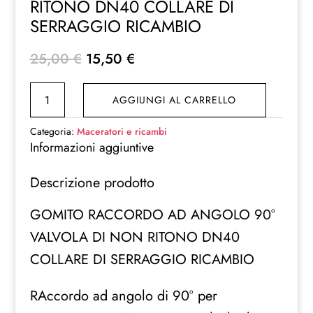
RITONO DN40 COLLARE DI
SERRAGGIO RICAMBIO
Il
Il
25,00
€
15,50
€
prezzo
prezzo
GOMITO
originale
attuale
AGGIUNGI AL CARRELLO
RACCORDO
era:
è:
AD
25,00 €.
15,50 €.
Categoria:
Maceratori e ricambi
ANGOLO
Informazioni aggiuntive
90°
Descrizione prodotto
VALVOLA
DI
GOMITO RACCORDO AD ANGOLO 90°
NON
VALVOLA DI NON RITONO DN40
RITONO
DN40
COLLARE DI SERRAGGIO RICAMBIO
COLLARE
DI
RAccordo ad angolo di 90° per
SERRAGGIO