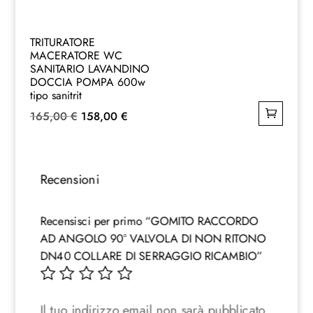
TRITURATORE
MACERATORE WC
SANITARIO LAVANDINO
DOCCIA POMPA 600w
tipo sanitrit
Il
Il
165,00
€
158,00
€
prezzo
prezzo
originale
attuale
era:
è:
Recensioni
165,00 €.
158,00 €.
Recensisci per primo “GOMITO RACCORDO
AD ANGOLO 90° VALVOLA DI NON RITONO
DN40 COLLARE DI SERRAGGIO RICAMBIO”
Il tuo indirizzo email non sarà pubblicato.