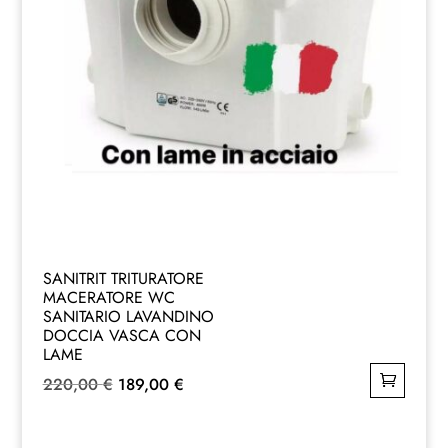
SANITRIT TRITURATORE
MACERATORE WC
SANITARIO LAVANDINO
DOCCIA VASCA CON
LAME
Il
Il
220,00
€
189,00
€
prezzo
prezzo
originale
attuale