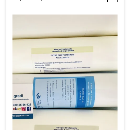
prezzo
prezzo
originale
attuale
era:
è:
110,00 €.
100,00 €.