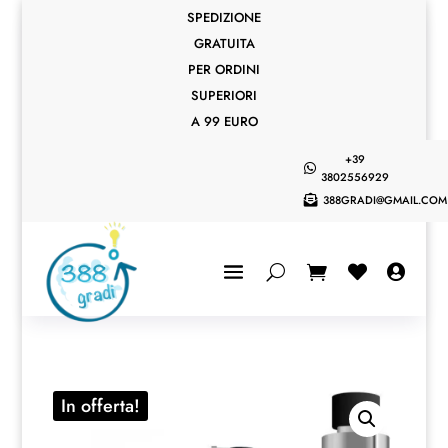
SPEDIZIONE
GRATUITA
PER ORDINI
SUPERIORI
A 99 EURO
+39

3802556929
388GRADI@GMAIL.COM



In offerta!