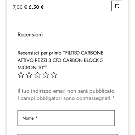
Il
Il
7,00
€
6,50
€
prezzo
prezzo
originale
attuale
era:
è:
Recensioni
7,00 €.
6,50 €.
Recensisci per primo “FILTRO CARBONE
ATTIVO PEZZI 3 CTO CARBON BLOCK 5
MICRON 10″”
Il tuo indirizzo email non sarà pubblicato.
I campi obbligatori sono contrassegnati
*