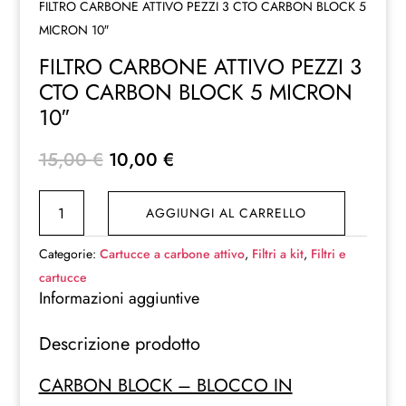
FILTRO CARBONE ATTIVO PEZZI 3 CTO CARBON BLOCK 5
MICRON 10″
FILTRO CARBONE ATTIVO PEZZI 3
CTO CARBON BLOCK 5 MICRON
10″
Il
Il
15,00
€
10,00
€
prezzo
prezzo
FILTRO
originale
attuale
AGGIUNGI AL CARRELLO
CARBONE
era:
è:
ATTIVO
15,00 €.
10,00 €.
Categorie:
Cartucce a carbone attivo
,
Filtri a kit
,
Filtri e
PEZZI
cartucce
3
Informazioni aggiuntive
CTO
Descrizione prodotto
CARBON
BLOCK
CARBON BLOCK – BLOCCO IN
5