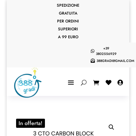
SPEDIZIONE
GRATUITA
PER ORDINI
SUPERIORI
A 99 EURO
+39

3802556929
388GRADI@GMAIL.COM



In offerta!