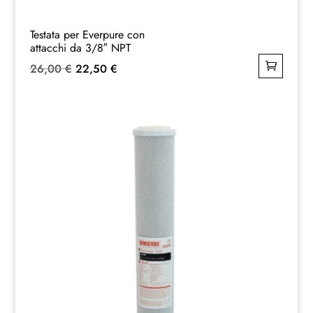
Testata per Everpure con
attacchi da 3/8″ NPT
Il
Il
26,00
€
22,50
€
prezzo
prezzo
originale
attuale
era:
è:
26,00 €.
22,50 €.