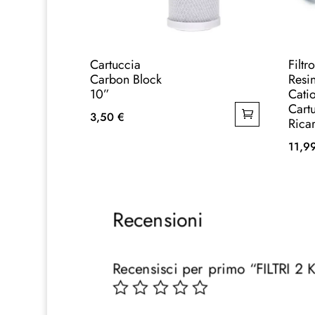
Cartuccia
Filtr
Carbon Block
Resi
10”
Cati
Cart
3,50
€
Ricar
11,9
Recensioni
Recensisci per primo “FILTRI 2