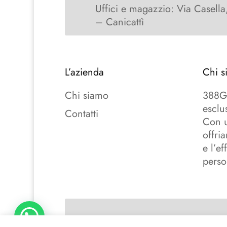
Uffici e magazzio: Via Casella
– Canicattì
L’azienda
Chi s
Chi siamo
388Gr
esclu
Contatti
Con u
offri
e l’e
perso