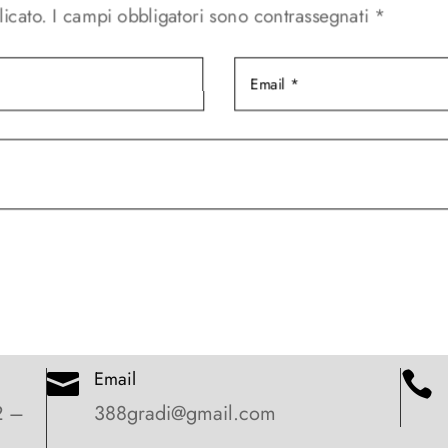
licato.
I campi obbligatori sono contrassegnati
*
Email


2 –
388gradi@gmail.com