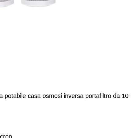
osmosi
inversa
4
PEZZI
RICARICA
quantità
potabile casa osmosi inversa portafiltro da 10″
icron