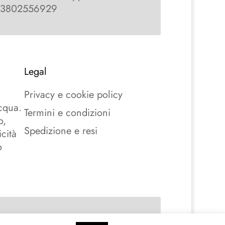
3802556929
Legal
a
Privacy e cookie policy
acqua.
Termini e condizioni
o,
Spedizione e resi
cità
o
.