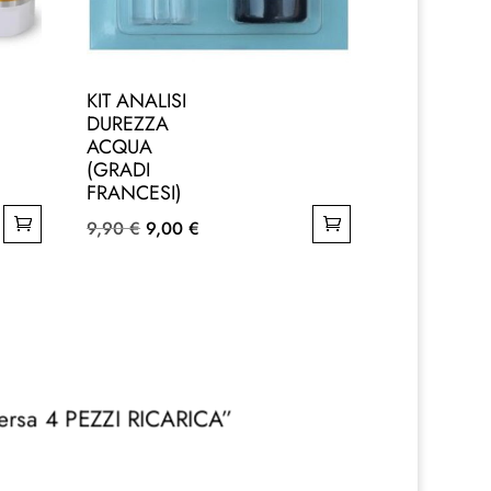
KIT ANALISI
DUREZZA
ACQUA
(GRADI
FRANCESI)
Il
Il
9,90
€
9,00
€
prezzo
prezzo
originale
attuale
era:
è:
9,90 €.
9,00 €.
versa 4 PEZZI RICARICA”