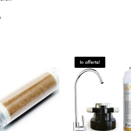
O
In offerta!