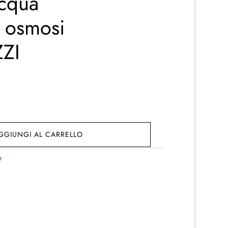
acqua
a osmosi
ZZI
GGIUNGI AL CARRELLO
e