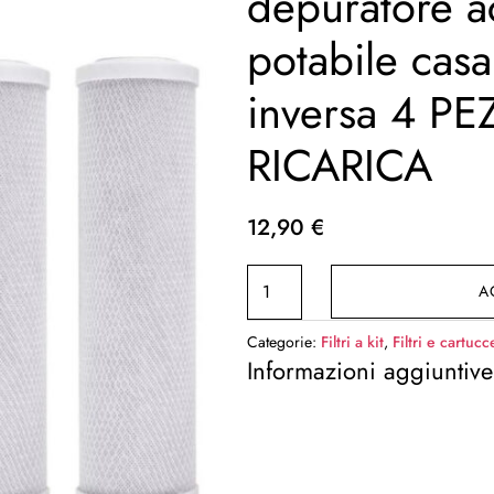
depuratore 
potabile cas
inversa 4 PE
RICARICA
12,90
€
FILTRI
A
2
KIT
Categorie:
Filtri a kit
,
Filtri e cartucc
PER
Informazioni aggiuntive
depuratore
acqua
potabile
casa