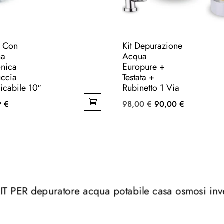
o Con
Kit Depurazione
na
Acqua
onica
Europure +
uccia
Testata +
icabile 10″
Rubinetto 1 Via
Il
Il
9
€
98,00
€
90,00
€
prezzo
prezzo
originale
attuale
era:
è:
98,00 €.
90,00 €.
 KIT PER depuratore acqua potabile casa osmosi in