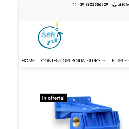
+39 3802556929
388GR


HOME
CONTENITORI PORTA FILTRO
FILTRI 
In offerta!