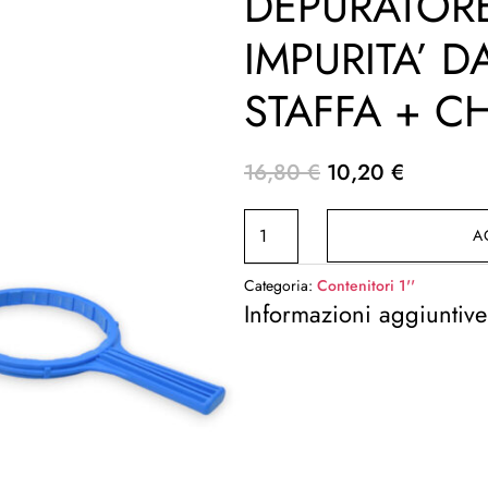
DEPURATOR
IMPURITA’ D
STAFFA + C
Il
Il
16,80
€
10,20
€
prezzo
prezzo
CONTENITORE
originale
attuale
A
FILTRO
era:
è:
DEPURATORE
16,80 €.
10,20 €.
Categoria:
Contenitori 1''
ACQUA
Informazioni aggiuntive
IMPURITA'
DA
1''
CON
STAFFA
+