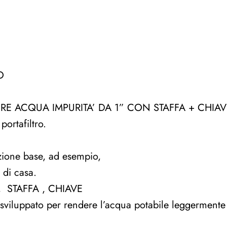
CHIAVE
quantità
O
E ACQUA IMPURITA’ DA 1” CON STAFFA + CHIAV
ortafiltro.
razione base, ad esempio,
 di casa.
 STAFFA , CHIAVE
e sviluppato per rendere l’acqua potabile leggermente