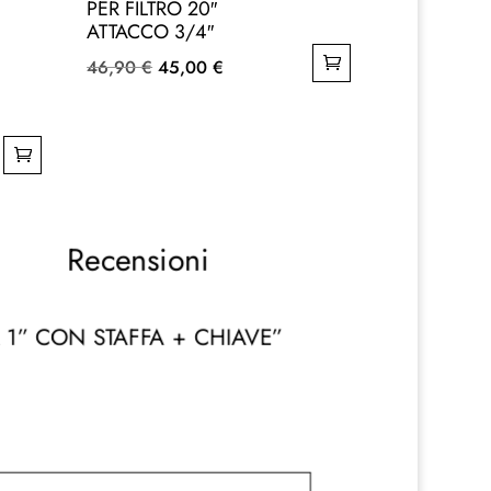
PER FILTRO 20″
ATTACCO 3/4″
Il
Il
46,90
€
45,00
€
prezzo
prezzo
originale
attuale
era:
è:
46,90 €.
45,00 €.
Recensioni
A 1” CON STAFFA + CHIAVE”