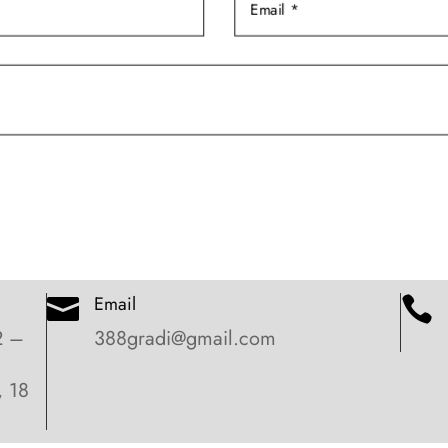
Email


2 –
388gradi@gmail.com
, 18