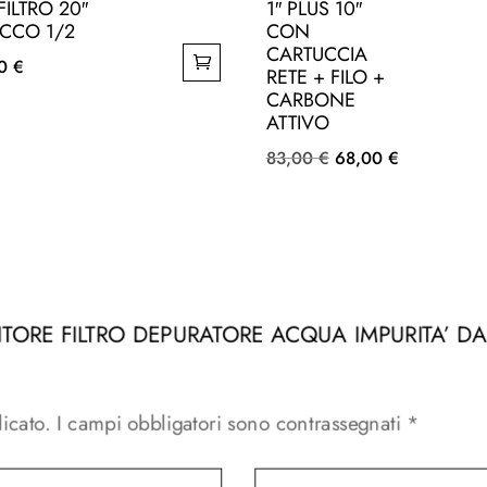
FILTRO 20″
1″ PLUS 10″
ACCO 1/2
CON
CARTUCCIA
00
€
RETE + FILO +
CARBONE
ATTIVO
Il
Il
83,00
€
68,00
€
prezzo
prezzo
originale
attuale
era:
è:
83,00 €.
68,00 €.
NITORE FILTRO DEPURATORE ACQUA IMPURITA’ D
icato.
I campi obbligatori sono contrassegnati
*