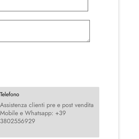
Telefono
Assistenza clienti pre e post vendita
Mobile e Whatsapp: +39
3802556929