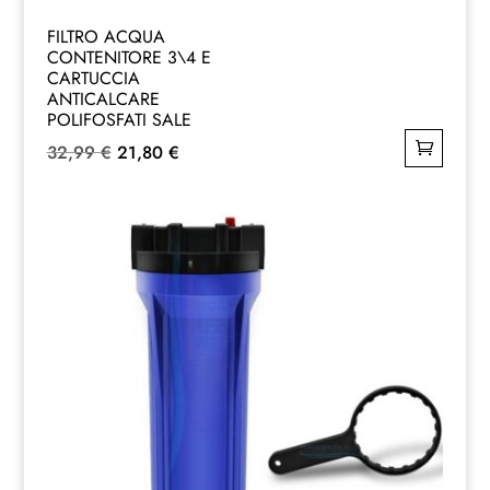
FILTRO ACQUA
CONTENITORE 3\4 E
CARTUCCIA
ANTICALCARE
POLIFOSFATI SALE
Il
Il
32,99
€
21,80
€
prezzo
prezzo
originale
attuale
era:
è:
32,99 €.
21,80 €.