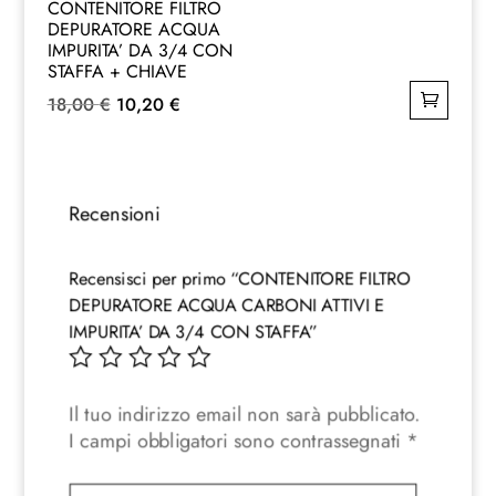
CONTENITORE FILTRO
DEPURATORE ACQUA
IMPURITA’ DA 3/4 CON
STAFFA + CHIAVE
Il
Il
18,00
€
10,20
€
prezzo
prezzo
originale
attuale
era:
è:
Recensioni
18,00 €.
10,20 €.
Recensisci per primo “CONTENITORE FILTRO
DEPURATORE ACQUA CARBONI ATTIVI E
IMPURITA’ DA 3/4 CON STAFFA”
Il tuo indirizzo email non sarà pubblicato.
I campi obbligatori sono contrassegnati
*