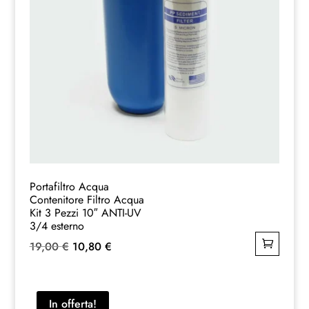
Portafiltro Acqua
Contenitore Filtro Acqua
Kit 3 Pezzi 10″ ANTI-UV
3/4 esterno
Il
Il
19,00
€
10,80
€
prezzo
prezzo
originale
attuale
era:
è:
In offerta!