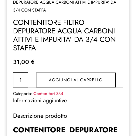
DEPURATORE ACQUA CARBONI ATTIVI E IMPURITA’ DA
3/4 CON STAFFA
CONTENITORE FILTRO
DEPURATORE ACQUA CARBONI
ATTIVI E IMPURITA’ DA 3/4 CON
STAFFA
31,00
€
CONTENITORE
AGGIUNGI AL CARRELLO
FILTRO
DEPURATORE
Categoria:
Contenitori 3\4
ACQUA
Informazioni aggiuntive
CARBONI
Descrizione prodotto
ATTIVI
E
CONTENITORE DEPURATORE
IMPURITA'