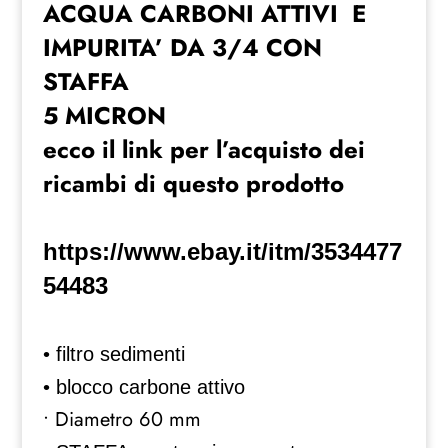
ACQUA CARBONI ATTIVI E
DA
3/4
IMPURITA’ DA 3/4 CON
CON
STAFFA
STAFFA
5 MICRON
quantità
ecco il link per l’acquisto dei
ricambi di questo prodotto
https://www.ebay.it/itm/3534477
54483
• filtro sedimenti
• blocco carbone attivo
• Diametro 60 mm