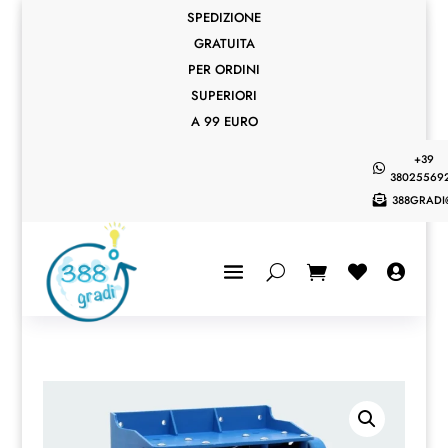
SPEDIZIONE
GRATUITA
PER ORDINI
SUPERIORI
A 99 EURO
+39

38025569
388GRADI


