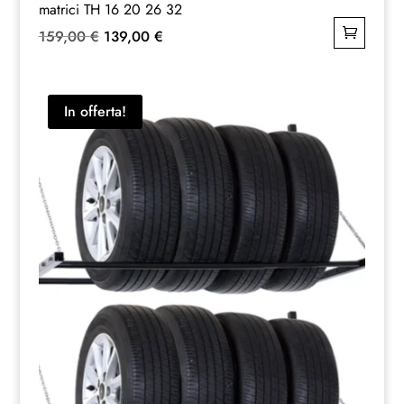
matrici TH 16 20 26 32
Il
Il
159,00
€
139,00
€
prezzo
prezzo
originale
attuale
era:
è:
In offerta!
159,00 €.
139,00 €.