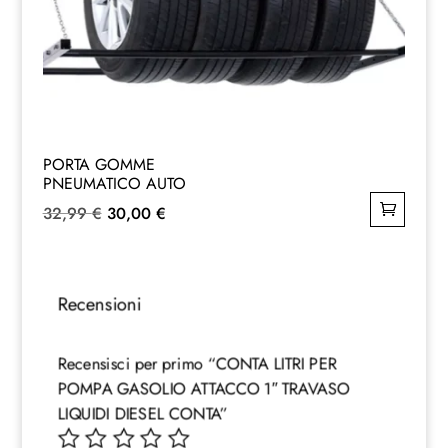
PORTA GOMME
PNEUMATICO AUTO
Il
Il
32,99
€
30,00
€
prezzo
prezzo
originale
attuale
era:
è:
Recensioni
32,99 €.
30,00 €.
Recensisci per primo “CONTA LITRI PER
POMPA GASOLIO ATTACCO 1″ TRAVASO
LIQUIDI DIESEL CONTA”