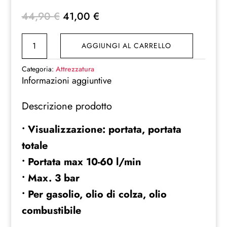
Il
Il
44,90
€
41,00
€
prezzo
prezzo
CONTA
originale
attuale
AGGIUNGI AL CARRELLO
LITRI
era:
è:
PER
44,90 €.
41,00 €.
Categoria:
Attrezzatura
POMPA
Informazioni aggiuntive
GASOLIO
Descrizione prodotto
ATTACCO
1"
• Visualizzazione: portata, portata
TRAVASO
totale
LIQUIDI
DIESEL
• Portata max 10-60 l/min
CONTA
• Max. 3 bar
quantità
• Per gasolio, olio di colza, olio
combustibile