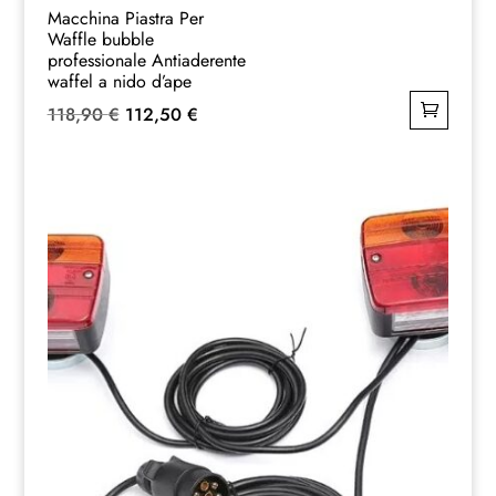
Macchina Piastra Per
Waffle bubble
professionale Antiaderente
waffel a nido d’ape
Il
Il
118,90
€
112,50
€
prezzo
prezzo
originale
attuale
era:
è:
118,90 €.
112,50 €.