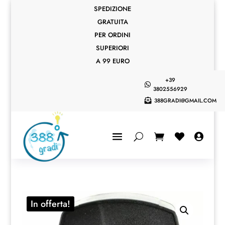
SPEDIZIONE
GRATUITA
PER ORDINI
SUPERIORI
A 99 EURO
+39

3802556929
388GRADI@GMAIL.COM



In offerta!