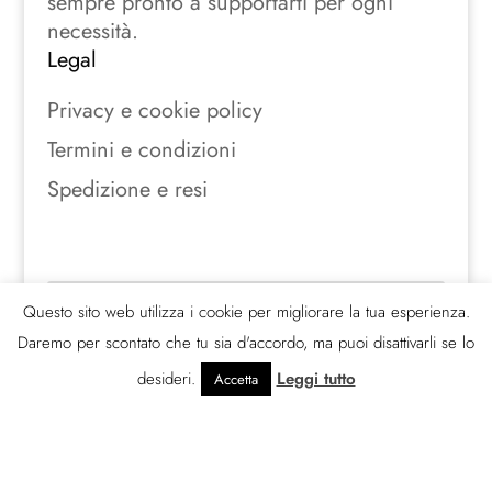
sempre pronto a supportarti per ogni
necessità.
Legal
Privacy e cookie policy
Termini e condizioni
Spedizione e resi
Seguici sui social
Questo sito web utilizza i cookie per migliorare la tua esperienza.
Daremo per scontato che tu sia d'accordo, ma puoi disattivarli se lo
desideri.
Leggi tutto
Accetta
© 388 gradi s.r.l.s.2026 | P. Iva
03033330840 | All rights Reserved.
Powered by Digitalab360