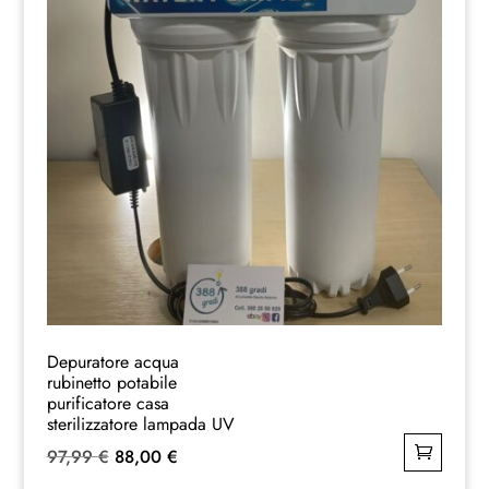
Depuratore acqua
rubinetto potabile
purificatore casa
sterilizzatore lampada UV
Il
Il
97,99
€
88,00
€
prezzo
prezzo