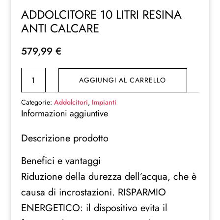
ADDOLCITORE 10 LITRI RESINA
ANTI CALCARE
579,99
€
ADDOLCITORE
AGGIUNGI AL CARRELLO
10
LITRI
Categorie:
Addolcitori
,
Impianti
RESINA
Informazioni aggiuntive
ANTI
Descrizione prodotto
CALCARE
quantità
Benefici e vantaggi
Riduzione della durezza dell’acqua, che è
causa di incrostazioni. RISPARMIO
ENERGETICO: il dispositivo evita il