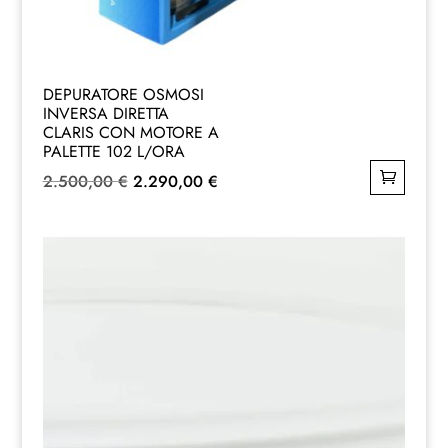
DEPURATORE OSMOSI
INVERSA DIRETTA
CLARIS CON MOTORE A
PALETTE 102 L/ORA
Il
Il
2.500,00
€
2.290,00
€
prezzo
prezzo
originale
attuale
era:
è:
2.500,00 €.
2.290,00 €.