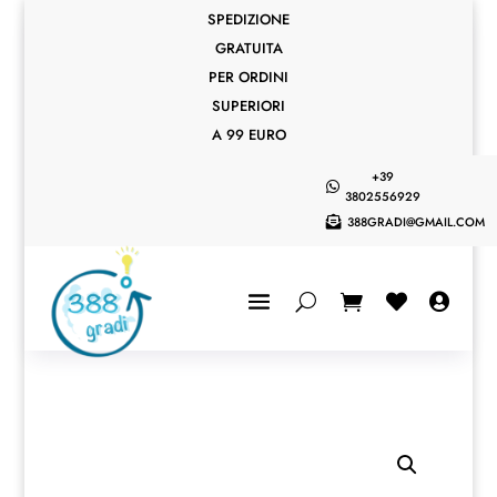
SPEDIZIONE
GRATUITA
PER ORDINI
SUPERIORI
A 99 EURO
+39

3802556929
388GRADI@GMAIL.COM


