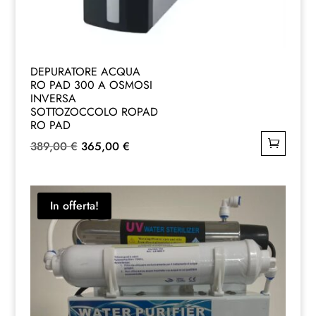
DEPURATORE ACQUA
RO PAD 300 A OSMOSI
INVERSA
SOTTOZOCCOLO ROPAD
RO PAD
Il
Il
389,00
€
365,00
€
prezzo
prezzo
originale
attuale
era:
è:
In offerta!
389,00 €.
365,00 €.