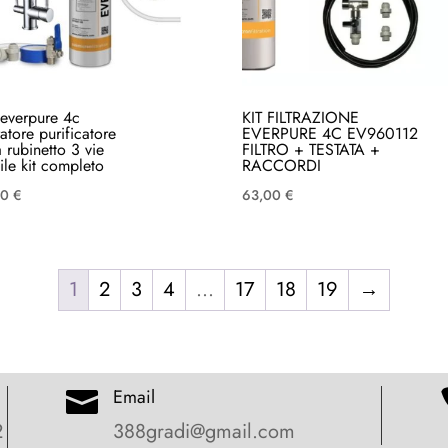
o everpure 4c
KIT FILTRAZIONE
atore purificatore
EVERPURE 4C EV960112
 rubinetto 3 vie
FILTRO + TESTATA +
ile kit completo
RACCORDI
00
€
63,00
€
1
2
3
4
…
17
18
19
→
Email

2
388gradi@gmail.com