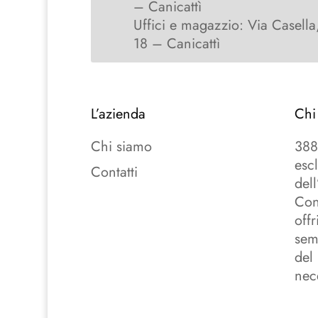
– Canicattì
Uffici e magazzio: Via Casella
18 – Canicattì
L’azienda
Chi
Chi siamo
388
esc
Contatti
del
Con
off
sem
del
nece