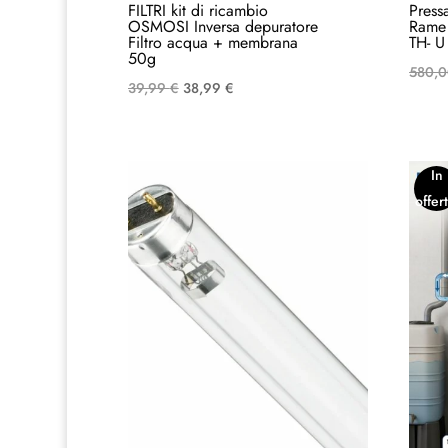
FILTRI kit di ricambio
Pressa
OSMOSI Inversa depuratore
Rame 
Filtro acqua + membrana
TH- U
50g
580,
Il
Il
39,99
€
38,99
€
prezzo
prezzo
originale
attuale
era:
è:
In
39,99 €.
38,99 €.
offert