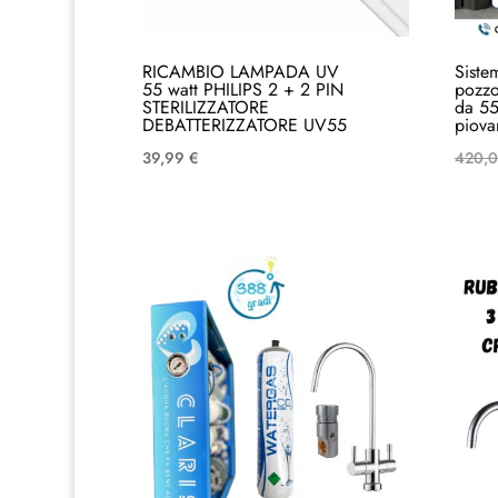
RICAMBIO LAMPADA UV
Siste
55 watt PHILIPS 2 + 2 PIN
pozz
STERILIZZATORE
da 55
DEBATTERIZZATORE UV55
piovan
39,99
€
420,