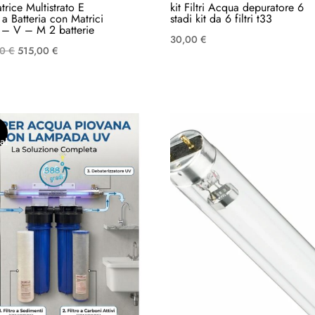
trice Multistrato E
kit Filtri Acqua depuratore 6
a Batteria con Matrici
stadi kit da 6 filtri t33
 – V – M 2 batterie
30,00
€
Il
Il
00
€
515,00
€
prezzo
prezzo
originale
attuale
era:
è:
580,00 €.
515,00 €.
a!