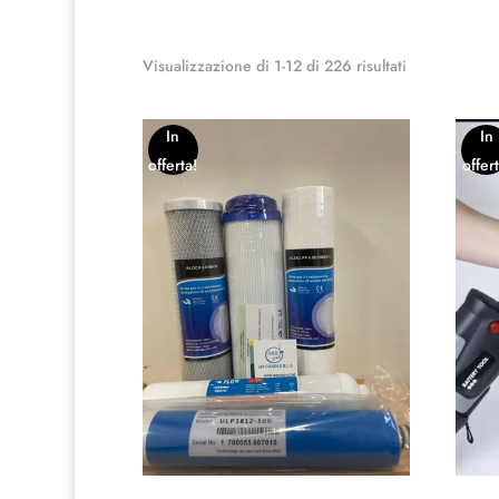
Visualizzazione di 1-12 di 226 risultati
In
In
offerta!
offert