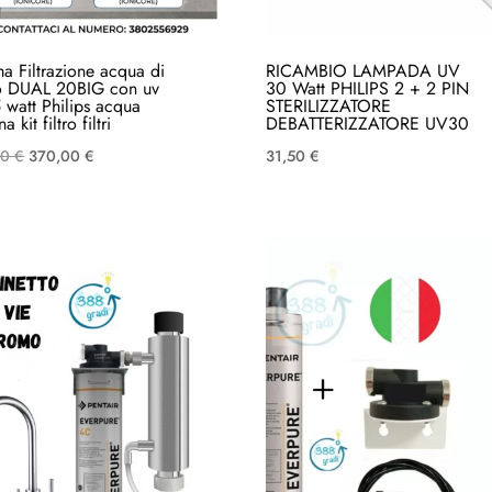
ma Filtrazione acqua di
RICAMBIO LAMPADA UV
o DUAL 20BIG con uv
30 Watt PHILIPS 2 + 2 PIN
 watt Philips acqua
STERILIZZATORE
a kit filtro filtri
DEBATTERIZZATORE UV30
Il
Il
00
€
370,00
€
31,50
€
prezzo
prezzo
originale
attuale
era:
è:
420,00 €.
370,00 €.