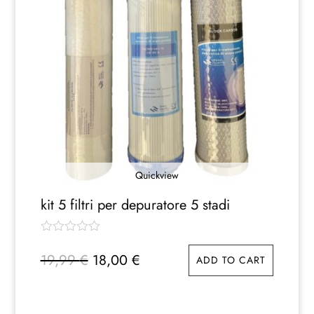
Quickview
kit 5 filtri per depuratore 5 stadi
Il
Il
19,99
€
18,00
€
ADD TO CART
prezzo
prezzo
originale
attuale