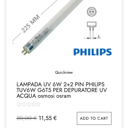
Quickview
LAMPADA UV 6W 2+2 PIN PHILIPS
TUV6W G6T5 PER DEPURATORE UV
ACQUA osmosi osram
Il
Il
20,00
€
11,55
€
ADD TO CART
prezzo
prezzo