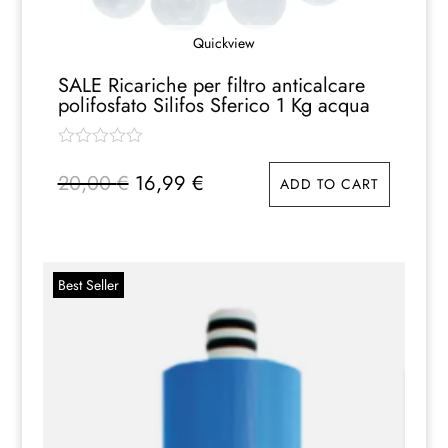
Quickview
SALE Ricariche per filtro anticalcare
polifosfato Silifos Sferico 1 Kg acqua
Il
Il
20,00
€
16,99
€
ADD TO CART
prezzo
prezzo
originale
attuale
era:
è:
20,00 €.
16,99 €.
Best Seller