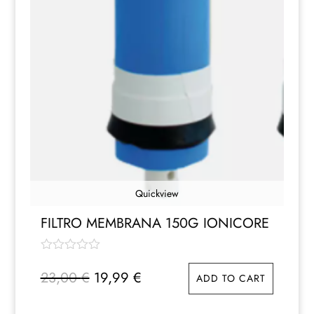
Quickview
FILTRO MEMBRANA 150G IONICORE
Il
Il
23,00
€
19,99
€
ADD TO CART
prezzo
prezzo
originale
attuale