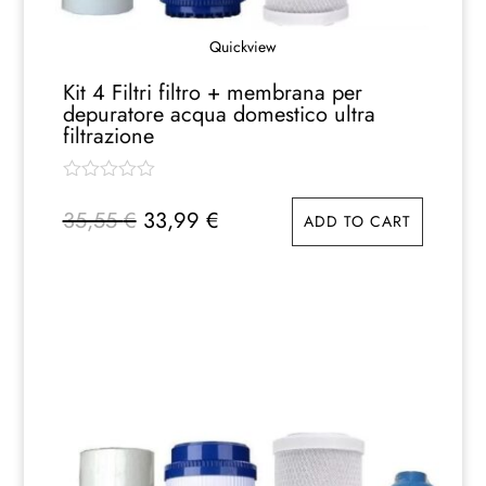
Quickview
Kit 4 Filtri filtro + membrana per
depuratore acqua domestico ultra
filtrazione
Il
Il
35,55
€
33,99
€
ADD TO CART
prezzo
prezzo
originale
attuale
era:
è:
35,55 €.
33,99 €.