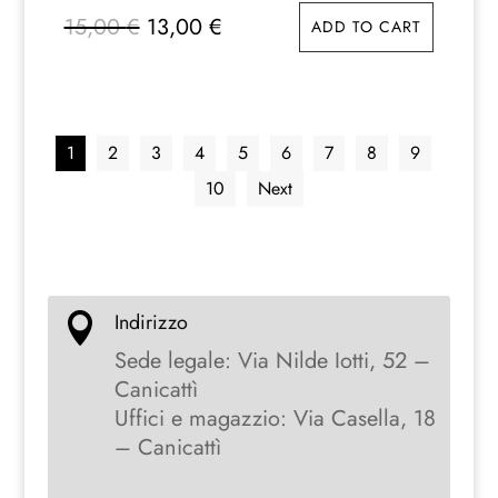
Il
Il
15,00
€
13,00
€
ADD TO CART
prezzo
prezzo
originale
attuale
era:
è:
15,00 €.
13,00 €.
1
2
3
4
5
6
7
8
9
10
Next
Indirizzo

Sede legale: Via Nilde Iotti, 52 –
Canicattì
Uffici e magazzio: Via Casella, 18
– Canicattì