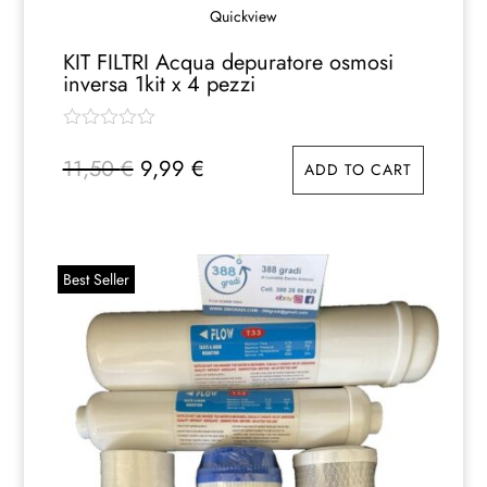
Quickview
KIT FILTRI Acqua depuratore osmosi
inversa 1kit x 4 pezzi
Il
Il
11,50
€
9,99
€
ADD TO CART
prezzo
prezzo
originale
attuale
era:
è:
11,50 €.
9,99 €.
Best Seller