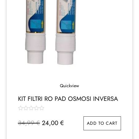
Quickview
KIT FILTRI RO PAD OSMOSI INVERSA
Il
Il
34,99
€
24,00
€
ADD TO CART
prezzo
prezzo
originale
attuale