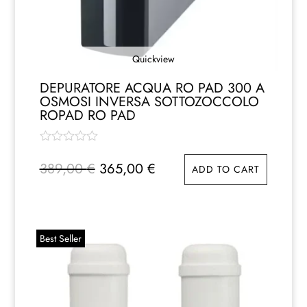
Quickview
DEPURATORE ACQUA RO PAD 300 A
OSMOSI INVERSA SOTTOZOCCOLO
ROPAD RO PAD
Il
Il
389,00
€
365,00
€
ADD TO CART
prezzo
prezzo
originale
attuale
era:
è:
389,00 €.
365,00 €.
Best Seller